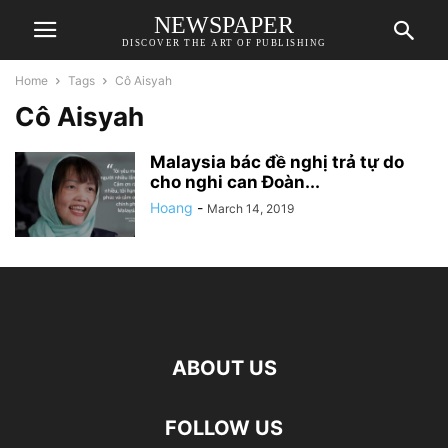
NEWSPAPER
DISCOVER THE ART OF PUBLISHING
Home
Tags
Cô Aisyah
Cô Aisyah
Malaysia bác đề nghị trả tự do
cho nghi can Đoàn...
Hoang
-
March 14, 2019
ABOUT US
FOLLOW US