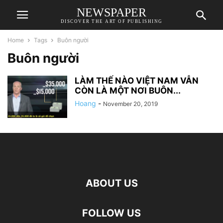
NEWSPAPER
DISCOVER THE ART OF PUBLISHING
Home
Tags
Buôn người
Buôn người
LÀM THẾ NÀO VIỆT NAM VẪN
CÒN LÀ MỘT NƠI BUÔN...
Hoang
-
November 20, 2019
ABOUT US
FOLLOW US