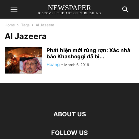
NEWSPAPER
DISCOVER THE ART OF PUBLISHING
Home
Tags
Al Jazeera
Al Jazeera
Phát hiện mới rùng rợn: Xác nhà
báo Khashoggi đã bị...
Hoang
-
March 6, 2019
ABOUT US
FOLLOW US