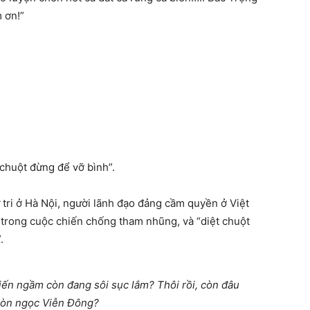
 ơn!”
chuột đừng để vỡ bình”.
 tri ở Hà Nội, người lãnh đạo đảng cầm quyền ở Việt
” trong cuộc chiến chống tham nhũng, và “diệt chuột
.
iến ngầm còn đang sôi sục lắm? Thôi rồi, còn đâu
òn ngọc Viễn Đông?