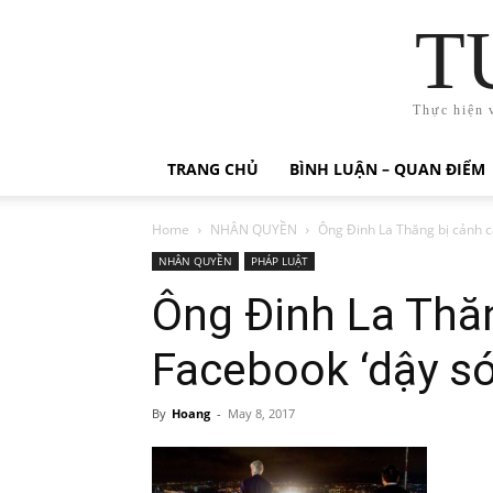
T
Thực hiện 
TRANG CHỦ
BÌNH LUẬN – QUAN ĐIỂM
Home
NHÂN QUYỀN
Ông Đinh La Thăng bị cảnh c
NHÂN QUYỀN
PHÁP LUẬT
Ông Đinh La Thăn
Facebook ‘dậy s
By
Hoang
-
May 8, 2017