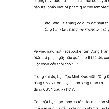
miệng này “được cho là đã có một số quyết 
bản trái pháp luật, vi phạm quy chế làm việc”
Ông Đinh La Thăng có bị trừng phạt t
Ông Đinh La Thăng mà không bị trừn
Về việc này, một Facebooker tên Công Trần
“dân sai phạm gây hậu quả nhỏ thì tù tội, c
luật cảnh cáo thôi sao???”
Trong khi đó, bạn đọc Minh Đức viết: “Ông 
đảng CSVN trong sạch hơn. Ông Đinh La Thă
đảng CSVN xấu xa hơn”.
Còn một bạn đọc khác có tên Hoang John viế
chế này nuôi và đẻ ra chuột có những con lã