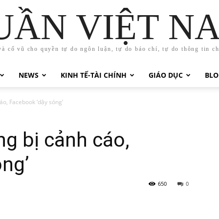
UẦN VIỆT N
và cổ vũ cho quyền tự do ngôn luận, tự do báo chí, tự do thông tin c
NEWS
KINH TẾ-TÀI CHÍNH
GIÁO DỤC
BLO
áo, Facebook ‘dậy sóng’
g bị cảnh cáo,
óng’
650
0