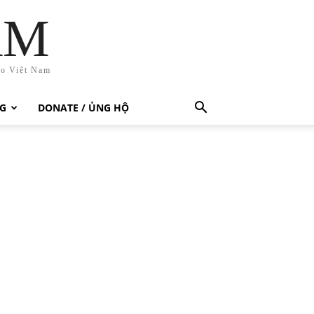
AM
ho Việt Nam
G
DONATE / ỦNG HỘ