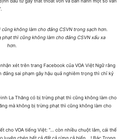
định đầu tư gây thất thoát vốn và ban hành một số văn
.
hì cũng không làm cho đảng CSVN trong sạch hơn.
g phạt thì cũng không làm cho đảng CSVN xấu xa
hơn.
 nhận xét trên trang Facebook của VOA Việt Ngữ rằng
òn đảng sai phạm gây hậu quả nghiêm trọng thì chỉ kỷ
Đinh La Thăng có bị trừng phạt thì cũng không làm cho
ng mà không bị trừng phạt thì cũng không làm cho
t cho VOA tiếng Việt: “… còn nhiều chuột lắm, cái thể
o luyện chén hết cả đất cả rừng cả biển….! Bác Trọng