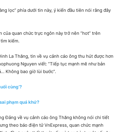
g lọc” phía dưới tin này, ý kiến đầu tiên nói rằng đây
ên của quan chức trực ngôn này trở nên “hot” trên
tìm kiếm.
inh La Thăng, tin về vụ cảnh cáo ông thu hút được hơn
Thophuong Nguyen viết: “Tiếp tục mạnh mẽ như bản
… Không bao giờ lùi bước”.
cuối cùng’?
 sai phạm quá khứ?
g Đảng về vụ cảnh cáo ông Thăng không nói chi tiết
nhưng theo báo điện tử VnExpress, quan chức mạnh