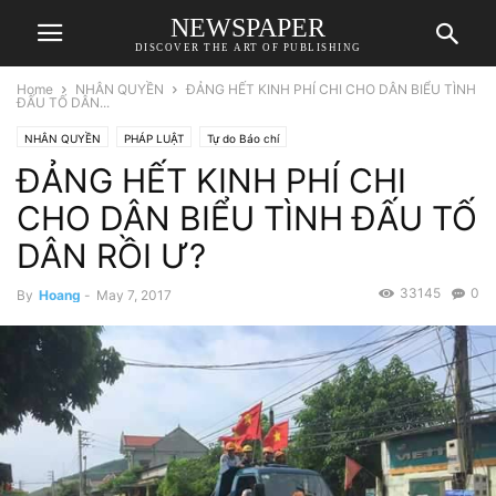
NEWSPAPER
DISCOVER THE ART OF PUBLISHING
Home
NHÂN QUYỀN
ĐẢNG HẾT KINH PHÍ CHI CHO DÂN BIỂU TÌNH
ĐẤU TỐ DÂN...
NHÂN QUYỀN
PHÁP LUẬT
Tự do Báo chí
ĐẢNG HẾT KINH PHÍ CHI
CHO DÂN BIỂU TÌNH ĐẤU TỐ
DÂN RỒI Ư?
33145
0
By
Hoang
-
May 7, 2017