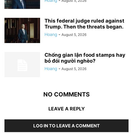
Hoang
-
August 5, 2026
This federal judge ruled against
Trump. Then the threats began.
Hoang
-
August 5, 2026
Chống gian lận food stamps hay
bỏ đói người nghèo?
Hoang
-
August 5, 2026
NO COMMENTS
LEAVE A REPLY
LOG IN TO LEAVE A COMMENT