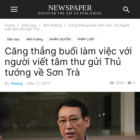
NEWSPAPER
DISCOVER THE ART OF PUBLISHING
Home
Giáo dục
Môi trường
Căng thẳng buổi làm việc với người
viết tâm thư gửi Thủ...
Giáo dục
Môi trường
NHÂN QUYỀN
PHÁP LUẬT
Căng thẳng buổi làm việc với
người viết tâm thư gửi Thủ
tướng về Sơn Trà
2262
0
By
Hoang
-
May 11, 2017