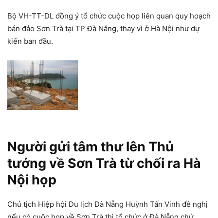
Bộ VH-TT-DL đồng ý tổ chức cuộc họp liên quan quy hoạch
bán đảo Sơn Trà tại TP Đà Nẵng, thay vì ở Hà Nội như dự
kiến ban đầu.
Người gửi tâm thư lên Thủ
tướng về Sơn Trà từ chối ra Hà
Nội họp
Chủ tịch Hiệp hội Du lịch Đà Nẵng Huỳnh Tấn Vinh đề nghị
nếu có cuộc họp về Sơn Trà thì tổ chức ở Đà Nẵng chứ