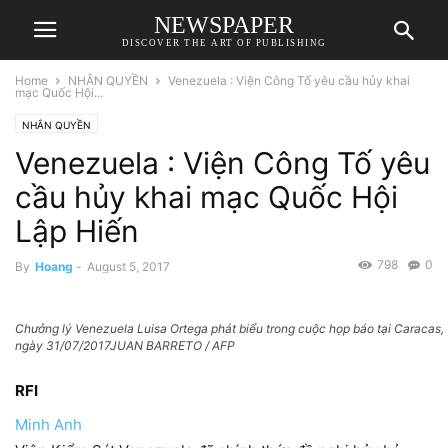
NEWSPAPER
DISCOVER THE ART OF PUBLISHING
Home
NHÂN QUYỀN
Venezuela : Viện Công Tố yêu cầu hủy khai
mạc Quốc Hội...
NHÂN QUYỀN
Venezuela : Viện Công Tố yêu
cầu hủy khai mạc Quốc Hội
Lập Hiến
798
0
By
Hoang
-
August 5, 2017
Chưởng lý Venezuela Luisa Ortega phát biểu trong cuộc họp báo tại Caracas,
ngày 31/07/2017JUAN BARRETO / AFP
RFI
Minh Anh