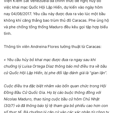
Viện Kiểm Sát Venezuela đã chính thức đề nghị hủy bỏ
việc khai mạc Quốc Hội Lập Hiến, dự kiến vào ngày hôm
nay 04/08/2017. Yêu cầu này được đưa ra vào lúc một bầu
không khí căng thẳng bao trùm thủ đô Caracas. Phe ủng hộ
và phe chống tổng thống Maduro đều kêu gọi tập hợp biểu
tình.
Thông tín viên Andreina Flores tường thuật từ Caracas:
« Yêu cầu hủy bỏ khai mạc được đưa ra ngay sau khi
chưởng lý Luisa Ortega Diaz thông báo mở điều tra về bầu
cử Quốc Hội Lập Hiến, bị phe đối lập đánh giá là “gian lận”.
Cuộc điều tra đặc biệt nhắm vào bốn quan chức trong Hội
Đồng Bầu Cử Quốc Gia. Họ bị cáo buộc thông đồng với
Nicolas Maduro, thao túng cuộc bầu cử hôm Chủ Nhật
(30/7) và đã thông báo tỷ lệ tham gia bỏ phiếu cao hơn con
số thực tế. Bà chưởng lý căn cứ vào các xác nhận từ công ty