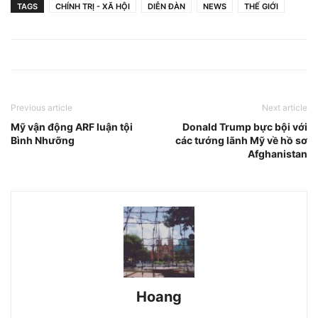
TAGS
CHÍNH TRỊ - XÃ HỘI
DIỄN ĐÀN
NEWS
THẾ GIỚI
Previous article
Next article
Mỹ vận động ARF luận tội
Donald Trump bực bội với
Bình Nhưỡng
các tướng lãnh Mỹ về hồ sơ
Afghanistan
Hoang