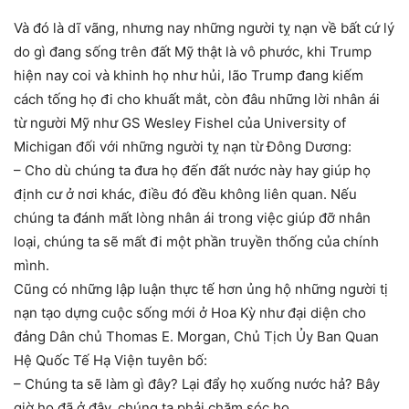
Và đó là dĩ vãng, nhưng nay những người tỵ nạn về bất cứ lý
do gì đang sống trên đất Mỹ thật là vô phước, khi Trump
hiện nay coi và khinh họ như hủi, lão Trump đang kiếm
cách tống họ đi cho khuất mắt, còn đâu những lời nhân ái
từ người Mỹ như GS Wesley Fishel của University of
Michigan đối với những người tỵ nạn từ Đông Dương:
– Cho dù chúng ta đưa họ đến đất nước này hay giúp họ
định cư ở nơi khác, điều đó đều không liên quan. Nếu
chúng ta đánh mất lòng nhân ái trong việc giúp đỡ nhân
loại, chúng ta sẽ mất đi một phần truyền thống của chính
mình.
Cũng có những lập luận thực tế hơn ủng hộ những người tị
nạn tạo dựng cuộc sống mới ở Hoa Kỳ như đại diện cho
đảng Dân chủ Thomas E. Morgan, Chủ Tịch Ủy Ban Quan
Hệ Quốc Tế Hạ Viện tuyên bố:
– Chúng ta sẽ làm gì đây? Lại đẩy họ xuống nước hả? Bây
giờ họ đã ở đây, chúng ta phải chăm sóc họ