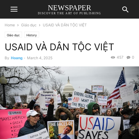
NEWSPAPER
DISCOVER THE ART OF PUBLISHING
Home
Giáo dục
USAID VÀ DÂN TỘC VIỆT
Giáo dục
History
USAID VÀ DÂN TỘC VIỆT
457
0
By
Hoang
-
March 4, 2025