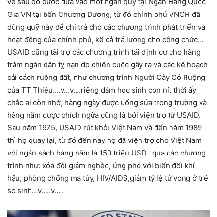
về sau đó được đưa vào một ngân quỹ tại Ngân Hàng Quốc
Gia VN tại bến Chương Dương, từ đó chính phủ VNCH đã
dùng quỹ này để chi trả cho các chương trình phát triển và
hoạt động của chính phủ, kể cả trả lương cho công chức…
USAID cũng tài trợ các chương trình tái định cư cho hàng
trăm ngàn dân tỵ nạn do chiến cuộc gây ra và các kế hoạch
cải cách ruộng đất, như chương trình Người Cày Có Ruộng
của TT Thiệu….v…v….riêng đám học sinh con nít thời ấy
chắc ai còn nhớ, hàng ngày được uống sửa trong trường và
hàng năm được chích ngừa cũng là bởi viện trợ từ USAID.
Sau năm 1975, USAID rút khỏi Việt Nam và đến năm 1989
thì họ quay lại, từ đó đến nay họ đã viện trợ cho Việt Nam
với ngân sách hàng năm là 150 triệu USD…qua các chương
trình như: xóa đói giảm nghèo, ứng phó với biến đổi khí
hậu, phòng chống ma túy, HIV/AIDS,giảm tỷ lệ tử vong ở trẻ
sơ sinh…v…..v… .