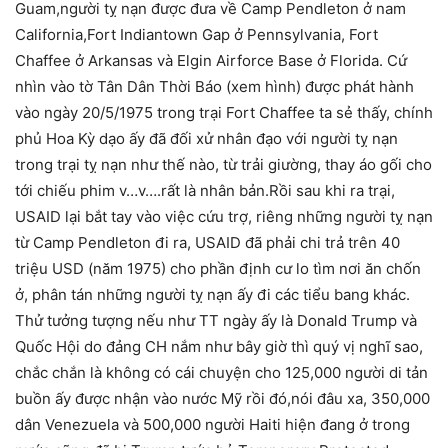
Guam,người tỵ nạn được đưa về Camp Pendleton ở nam
California,Fort Indiantown Gap ở Pennsylvania, Fort
Chaffee ở Arkansas và Elgin Airforce Base ở Florida. Cứ
nhìn vào tờ Tân Dân Thời Báo (xem hình) được phát hành
vào ngày 20/5/1975 trong trại Fort Chaffee ta sẻ thấy, chính
phủ Hoa Kỳ dạo ấy đã đối xử nhân đạo với người tỵ nạn
trong trại tỵ nạn như thế nào, từ trải giường, thay áo gối cho
tới chiếu phim v…v….rất là nhân bản.Rồi sau khi ra trại,
USAID lại bắt tay vào việc cứu trợ, riêng những người tỵ nạn
từ Camp Pendleton đi ra, USAID đã phải chi trả trên 40
triệu USD (năm 1975) cho phần định cư lo tìm nơi ăn chốn
ở, phân tán những người tỵ nạn ấy đi các tiểu bang khác.
Thử tưởng tượng nếu như TT ngày ấy là Donald Trump và
Quốc Hội do đảng CH nắm như bây giờ thì quý vị nghĩ sao,
chắc chắn là không có cái chuyện cho 125,000 người di tản
buồn ấy được nhận vào nước Mỹ rồi đó,nói đâu xa, 350,000
dân Venezuela và 500,000 người Haiti hiện đang ở trong