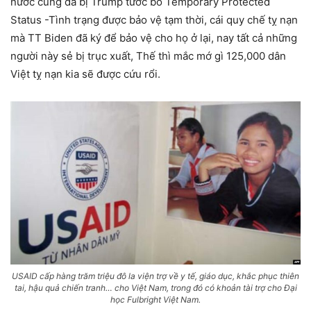
nước cũng đã bị Trump tước bỏ Temporary Protected
Status -Tình trạng được bảo vệ tạm thời, cái quy chế tỵ nạn
mà TT Biden đã ký để bảo vệ cho họ ở lại, nay tất cả những
người này sẻ bị trục xuất, Thế thì mắc mớ gì 125,000 dân
Việt tỵ nạn kia sẽ được cứu rổi.
USAID cấp hàng trăm triệu đô la viện trợ về y tế, giáo dục, khắc phục thiên
tai, hậu quả chiến tranh… cho Việt Nam, trong đó có khoản tài trợ cho Đại
học Fulbright Việt Nam.