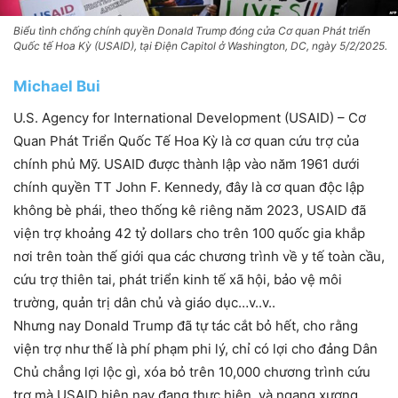
Biểu tình chống chính quyền Donald Trump đóng cửa Cơ quan Phát triển
Quốc tế Hoa Kỳ (USAID), tại Điện Capitol ở Washington, DC, ngày 5/2/2025.
Michael Bui
U.S. Agency for International Development (USAID) – Cơ
Quan Phát Triển Quốc Tế Hoa Kỳ là cơ quan cứu trợ của
chính phủ Mỹ. USAID được thành lập vào năm 1961 dưới
chính quyền TT John F. Kennedy, đây là cơ quan độc lập
không bè phái, theo thống kê riêng năm 2023, USAID đã
viện trợ khoảng 42 tỷ dollars cho trên 100 quốc gia khắp
nơi trên toàn thế giới qua các chương trình về y tế toàn cầu,
cứu trợ thiên tai, phát triển kinh tế xã hội, bảo vệ môi
trường, quản trị dân chủ và giáo dục…v..v..
Nhưng nay Donald Trump đã tự tác cắt bỏ hết, cho rằng
viện trợ như thế là phí phạm phi lý, chỉ có lợi cho đảng Dân
Chủ chẳng lợi lộc gì, xóa bỏ trên 10,000 chương trình cứu
trợ mà USAID hiện nay đang thực hiện, và ngang xương