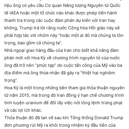
liệu ông có yêu cầu Cơ quan Năng lượng Nguyên tử Quốc
tế IAEA hoặc một tổ chức nào khác được phép tiến hành
thanh tra trong các cuộc đàm phán dự kiến ​​với Iran hay
không, Trump trả lời rằng nước Cộng hòa Hồi giáo này sẽ
phải hợp tác với nhóm này “hoặc một ai đó mà chúng ta tôn
trọng, bao gồm cả chúng ta”.
Nhà ngoại giao hàng đầu của Iran cho biết khả năng đàm
phán mới với Hoa Kỳ về chương trình nguyên tử của nước
ông đã trở nên “phức tạp” do cuộc tấn công của Mỹ vào ba
địa điểm mà ông thừa nhận đã gây ra “thiệt hại nghiêm
trọng”.
Hoa Kỳ là một trong những bên tham gia thỏa thuận nguyên
tử năm 2015, mà trong đó Iran đồng ý hạn chế chương trình
tinh luyện uranium để đổi lấy việc nới lỏng lệnh trừng phạt
và các lợi ích khác.
Thỏa thuận đó đã tan vỡ sau khi Tổng thống Donald Trump
đơn phương rút Mỹ ra khỏi trong nhiệm kỳ đầu tiên của