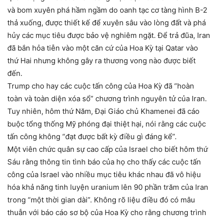
và bom xuyên phá hầm ngầm do oanh tạc cơ tàng hình B-2
thả xuống, được thiết kế để xuyên sâu vào lòng đất và phá
hủy các mục tiêu được bảo vệ nghiêm ngặt. Để trả đũa, Iran
đã bắn hỏa tiễn vào một căn cứ của Hoa Kỳ tại Qatar vào
thứ Hai nhưng không gây ra thương vong nào được biết
đến.
Trump cho hay các cuộc tấn công của Hoa Kỳ đã “hoàn
toàn và toàn diện xóa sổ” chương trình nguyên tử của Iran.
Tuy nhiên, hôm thứ Năm, Đại Giáo chủ Khamenei đã cáo
buộc tổng thống Mỹ phóng đại thiệt hại, nói rằng các cuộc
tấn công không “đạt được bất kỳ điều gì đáng kể”.
Một viên chức quân sự cao cấp của Israel cho biết hôm thứ
Sáu rằng thông tin tình báo của họ cho thấy các cuộc tấn
công của Israel vào nhiều mục tiêu khác nhau đã vô hiệu
hóa khả năng tinh luyện uranium lên 90 phần trăm của Iran
trong “một thời gian dài”. Không rõ liệu điều đó có mâu
thuẫn với báo cáo sơ bộ của Hoa Kỳ cho rằng chương trình