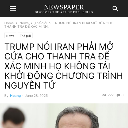
NEWSPAPER
DISCOVER THE ART OF PUBLISHING
Home
News
Thế giới
TRUMP NÓI IRAN PHẢI MỞ CỬA CHO
THANH TRA ĐỂ XÁC MINH...
News
Thế giới
TRUMP NÓI IRAN PHẢI MỞ
CỬA CHO THANH TRA ĐỂ
XÁC MINH HỌ KHÔNG TÁI
KHỞI ĐỘNG CHƯƠNG TRÌNH
NGUYÊN TỬ
227
0
By
Hoang
-
June 28, 2025