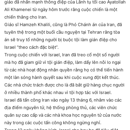
giáo đã nhấn mạnh thông điệp của Lãnh tụ tối cao Ayatollah
Ali Khamenei từ ngày hôm trước rằng cuộc chiến là một
chiến thắng cho Iran.
Giáo sĩ Hamzeh Khalili, cũng là Phó Chánh án của Iran, đã
tuyên thệ trong một buổi cầu nguyện tại Tehran rằng tòa
án sẽ truy tố những người bị buộc tội làm gián điệp cho
Israel “theo cách đặc biệt”.
Trong cuộc chiến với Israel, Iran đã treo cổ một số người
mà họ đã giam giữ vì tội gián điệp, làm dấy lên nỗi lo ngại
từ các nhà hoạt động nhân quyền rằng họ có thể tiến hành
một làn sóng hành quyết sau khi cuộc xung đột kết thúc.
Các nhà chức trách được cho là đã bắt giữ hàng chục người
ở nhiều thành phố khác nhau vì tội hợp tác với Israel.
Israel đã tấn công Iran vào ngày 13 tháng 6, nhắm vào các
địa điểm nguyên tử, hệ thống phòng thủ, các viên chức
quân sự cao cấp và các nhà khoa học nguyên tử của nước
này trong các cuộc tấn công không ngừng nghỉ.