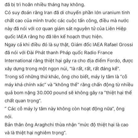
đã bị trì hoãn nhiều tháng hay không.
Có suy đoán rằng Iran đã di chuyển phần lớn uranium tinh
chất cao của mình trước các cuộc tấn công, điều mà nước
này đã nói với cơ quan giám sát nguyên tử của Liên Hiệp
quốc IAEA rằng họ đã lên kế hoạch thực hiện.
Ngay cả khi điều đó là sự thật, Giám đốc IAEA Rafael Grossi
đã nói với Đài Phát thanh Pháp quốc Radio France
International rằng thiệt hại gây ra cho địa điểm Fordo, được
xây dựng trong một ngọn núi, “là rất, rất, rất đáng kể”.
Trong số những thứ khác, ông cho biết, máy ly tâm là “cỗ
máy khá chính xác” và “không thể” rằng chấn động từ nhiều
quả bom nặng 30.000 pound sẽ không gây ra “thiệt hại thể
chất quan trọng”.
” Các cỗ máy ly tâm này không còn hoạt động nữa”, ông
nói.
Bản thân ông Araghchi thừa nhận “mức độ thiệt hại là cao
và là thiệt hại nghiêm trọng”.