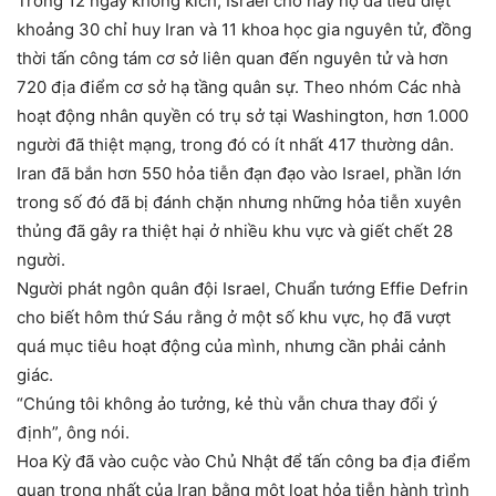
Trong 12 ngày không kích, Israel cho hay họ đã tiêu diệt
khoảng 30 chỉ huy Iran và 11 khoa học gia nguyên tử, đồng
thời tấn công tám cơ sở liên quan đến nguyên tử và hơn
720 địa điểm cơ sở hạ tầng quân sự. Theo nhóm Các nhà
hoạt động nhân quyền có trụ sở tại Washington, hơn 1.000
người đã thiệt mạng, trong đó có ít nhất 417 thường dân.
Iran đã bắn hơn 550 hỏa tiễn đạn đạo vào Israel, phần lớn
trong số đó đã bị đánh chặn nhưng những hỏa tiễn xuyên
thủng đã gây ra thiệt hại ở nhiều khu vực và giết chết 28
người.
Người phát ngôn quân đội Israel, Chuẩn tướng Effie Defrin
cho biết hôm thứ Sáu rằng ở một số khu vực, họ đã vượt
quá mục tiêu hoạt động của mình, nhưng cần phải cảnh
giác.
“Chúng tôi không ảo tưởng, kẻ thù vẫn chưa thay đổi ý
định”, ông nói.
Hoa Kỳ đã vào cuộc vào Chủ Nhật để tấn công ba địa điểm
quan trọng nhất của Iran bằng một loạt hỏa tiễn hành trình