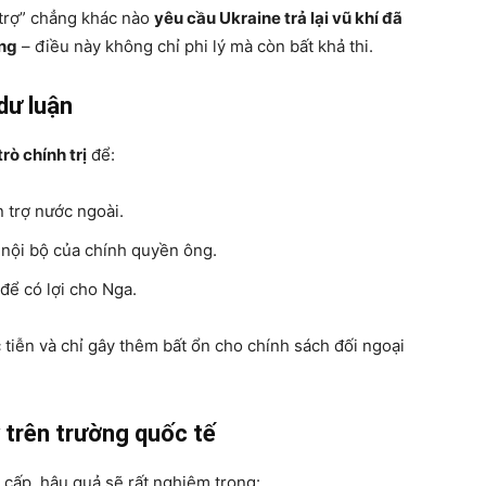
n trợ” chẳng khác nào
yêu cầu Ukraine trả lại vũ khí đã
òng
– điều này không chỉ phi lý mà còn bất khả thi.
dư luận
trò chính trị
để:
n trợ nước ngoài.
 nội bộ của chính quyền ông.
để có lợi cho Nga.
 tiễn và chỉ gây thêm bất ổn cho chính sách đối ngoại
 trên trường quốc tế
ã cấp, hậu quả sẽ rất nghiêm trọng: