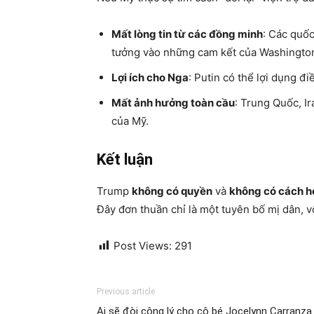
Mất lòng tin từ các đồng minh
: Các quốc
tưởng vào những cam kết của Washingto
Lợi ích cho Nga
: Putin có thể lợi dụng đ
Mất ảnh hưởng toàn cầu
: Trung Quốc, Ir
của Mỹ.
Kết luận
Trump
không có quyền
và
không có cách h
Đây đơn thuần chỉ là một tuyên bố mị dân, v
Post Views:
291
Previous article
Ai sẽ đòi công lý cho cô bé Jocelynn Carranza