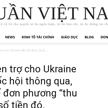
UẦN VIỆT N
và cổ vũ cho quyền tự do ngôn luận, tự do báo chí, tự do thông tin c
NEWS
KINH TẾ-TÀI CHÍNH
GIÁO DỤC
BLOG
DON
 trợ cho Ukraine đều đã được Quốc...
ện trợ cho Ukraine
c hội thông qua,
 đơn phương “thu
số tiền đó.