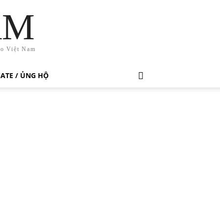
AM
ho Việt Nam
ATE / ỦNG HỘ