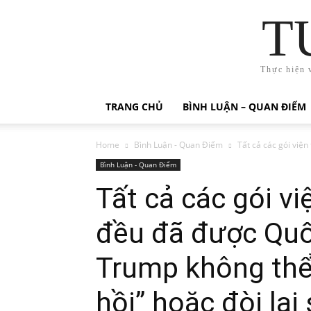
T
Thực hiện 
TRANG CHỦ
BÌNH LUẬN – QUAN ĐIỂM
Home
Bình Luận - Quan Điểm
Tất cả các gói viện
Bình Luận - Quan Điểm
Tất cả các gói vi
đều đã được Quố
Trump không thể
hồi” hoặc đòi lại 