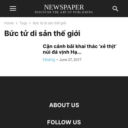
NEWSPAPER
DISCOVER THE ART OF PUBLISHING
Home
Tags
Bức tử di sản thế giới
Bức tử di sản thế giới
Cận cảnh bãi khai thác ‘xẻ thịt’
núi đá vịnh Hạ...
Hoang
-
June 27, 2017
ABOUT US
FOLLOW US