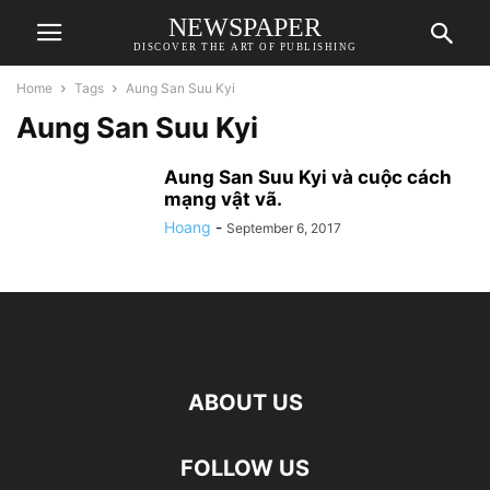
NEWSPAPER
DISCOVER THE ART OF PUBLISHING
Home
Tags
Aung San Suu Kyi
Aung San Suu Kyi
Aung San Suu Kyi và cuộc cách
mạng vật vã.
Hoang
-
September 6, 2017
ABOUT US
FOLLOW US