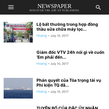
NEWSPAPER
DISCOVER THE ART OF PUBLISHING
Lộ bất thường trong hợp đồng
thầu sửa chữa máy lọc...
Hoang
-
July 10, 2017
Giám đốc VTV 24h nói gì về cuốn
‘Em phải đến...
Hoang
-
July 10, 2017
Phán quyết của Tòa trọng tài vụ
Phi kiện TQ đã...
Hoang
-
July 10, 2017
TUYÊN BỐ CỦA ĐẶC ỦY NHÂN