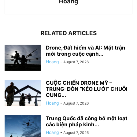
Hoang
RELATED ARTICLES
Drone, Đất hiếm và AI: Mặt trận
mới trong cuộc cạnh...
Hoang
-
August 7, 2026
CUỘC CHIẾN DRONE MỸ –
TRUNG: ĐÒN “KÉO LƯỚI” CHUỖI
CUNG...
Hoang
-
August 7, 2026
Trung Quốc đã công bố một loạt
các biện pháp kinh...
Hoang
-
August 7, 2026