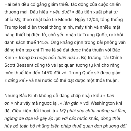
Hai bên đều cố gắng giảm thiểu tác động của cuộc chiến
thương mại. Dấu hiệu
« yếu đuối »
đầu tiên xuất phát từ
phía Mỹ, theo nhật báo Le Monde. Ngày 12/04, tổng thống
Trump loại điện thoại thông minh, máy tính và nhiều mặt
hàng thiết bị điện tử, chủ yếu nhập từ Trung Quốc, ra khỏi
danh sách thuế 145%. Ông khẳng định trong bài phỏng vấn
đăng trên tạp chí Time là sẽ đạt được thỏa thuận với Bắc
Kinh
« trong ba hoặc bốn tuần nữa »
. Bộ trưởng Tài Chính
Scott Bessent cũng tỏ vẻ lạc quan tương tự khi cho rằng
mức thuế lên đến 145% đối với Trung Quốc sẽ được giảm
« đáng kể »
và hai nước có thể đạt được một thỏa thuận.
Nhưng Bắc Kinh không dễ dàng chấp nhận kiểu
« ban
ơn »
như vậy mà ngược lại,
« lên gân »
với Washington khi
đặt điều kiện đối thoại là
« Mỹ phải sửa chữa những sai lầm,
ngừng đe dọa và gây áp lực với các nước khác, đồng thời
hủy bỏ toàn bộ những biện pháp thuế quan đơn phương đối