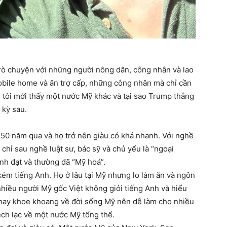
rò chuyện với những người nông dân, công nhân và lao
ile home và ăn trợ cấp, những công nhân mà chỉ cần
t, tôi mới thấy một nước Mỹ khác và tại sao Trump thắng
 kỳ sau.
N
50 năm qua và họ trở nên giàu có khá nhanh. Với nghề
 chỉ sau nghề luật sư, bác sỹ và chủ yếu là “ngoại
ành đạt và thường đã “Mỹ hoá”.
à kém tiếng Anh. Họ ở lâu tại Mỹ nhưng lo làm ăn và ngôn
hiều người Mỹ gốc Việt không giỏi tiếng Anh và hiểu
 hay khoe khoang về đời sống Mỹ nên dễ làm cho nhiều
lệch lạc về một nước Mỹ tổng thể.