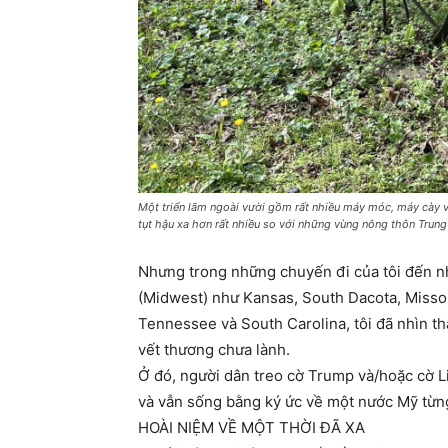
Một triển lãm ngoài vười gồm rất nhiều máy móc, máy cày 
tụt hậu xa hơn rất nhiều so với những vùng nông thôn Trun
Nhưng trong những chuyến đi của tôi đến 
(Midwest) như Kansas, South Dacota, Misso
Tennessee và South Carolina, tôi đã nhìn t
vết thương chưa lành.
Ở đó, người dân treo cờ Trump và/hoặc cờ L
và vẫn sống bằng ký ức về một nước Mỹ từn
HOÀI NIỆM VỀ MỘT THỜI ĐÃ XA