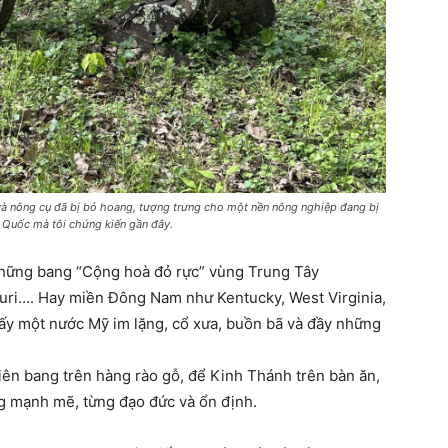
và nông cụ đã bị bỏ hoang, tượng trưng cho một nền nông nghiệp đang bị
g Quốc mà tôi chứng kiến gần đây.
những bang “Cộng hoà đỏ rực” vùng Trung Tây
uri…. Hay miền Đông Nam như Kentucky, West Virginia,
hấy một nước Mỹ im lặng, cổ xưa, buồn bã và đầy những
iên bang trên hàng rào gỗ, để Kinh Thánh trên bàn ăn,
g mạnh mẽ, từng đạo đức và ổn định.