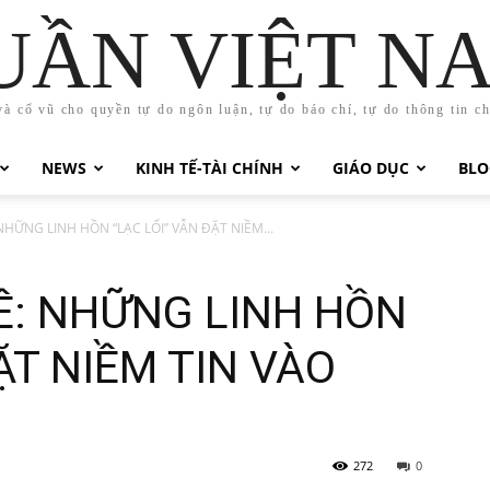
UẦN VIỆT N
và cổ vũ cho quyền tự do ngôn luận, tự do báo chí, tự do thông tin c
NEWS
KINH TẾ-TÀI CHÍNH
GIÁO DỤC
BLO
HỮNG LINH HỒN “LẠC LỐI” VẪN ĐẶT NIỀM...
Ề: NHỮNG LINH HỒN
ẶT NIỀM TIN VÀO
272
0