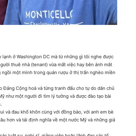
y lạnh ở Washington DC mà từ những gì tôi nghe được
người thuê nhà (tenant) vừa mất việc hay bên ánh mắt
 ngồi một mình trong quán rượu ở thị trấn nghèo miền
eo Đảng Cộng hoà và từng tranh đấu cho tự do dân chủ
Mỹ như một người đi tìm lý tưởng và được đào tạo bài
.
vui và đau khổ khôn cùng với đồng bào, với anh em bè
 sâu hơn và tái định nghĩa về một nước Mỹ và những giá
ác luật sư, nghị sĩ, giảng viên hoặc lãnh đạo các tổ