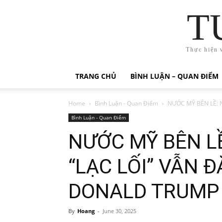
T
Thực hiện 
TRANG CHỦ
BÌNH LUẬN – QUAN ĐIỂM
Home
Bình Luận - Quan Điểm
NƯỚC MỸ BÊN LỀ: N
Bình Luận - Quan Điểm
NƯỚC MỸ BÊN L
“LẠC LỐI” VẪN Đ
DONALD TRUMP
By
Hoang
-
June 30, 2025