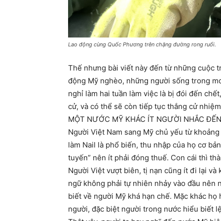
Lao động cùng Quốc Phương trên chặng đường rong ruổi.
Thế nhưng bài viết này đến từ những cuộc t
động Mỹ nghèo, những người sống trong mob
nghỉ làm hai tuần làm việc là bị đói đến chế
cử, và có thể sẽ còn tiếp tục thắng cử nhiệm
MỘT NƯỚC MỸ KHÁC ÍT NGƯỜI NHẮC ĐẾ
Người Việt Nam sang Mỹ chủ yếu từ khoảng 
làm Nail là phổ biến, thu nhập của họ cơ bản
tuyến” nên ít phải đóng thuế. Con cái thì th
Người Việt vượt biên, tị nạn cũng ít đi lại v
ngữ không phải tự nhiên nhảy vào đầu nên n
biết về người Mỹ khá hạn chế. Mặc khác họ
người, đặc biệt người trong nước hiểu biết 