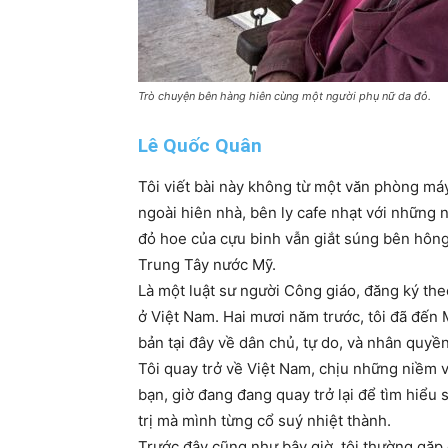
Trò chuyện bên hàng hiên cùng một người phụ nữ da đỏ.
Lê Quốc Quân
Tôi viết bài này không từ một văn phòng má
ngoài hiên nhà, bên ly cafe nhạt với những 
đỏ hoe của cựu binh vẫn giắt súng bên hông
Trung Tây nước Mỹ.
Là một luật sư người Công giáo, đăng ký th
ở Việt Nam. Hai mươi năm trước, tôi đã đến 
bản tại đây về dân chủ, tự do, và nhân quyền
Tôi quay trở về Việt Nam, chịu những niềm 
bạn, giờ đang đang quay trở lại để tìm hiểu
trị mà mình từng cổ suý nhiệt thành.
Trước đây cũng như bây giờ, tôi thường gặp c