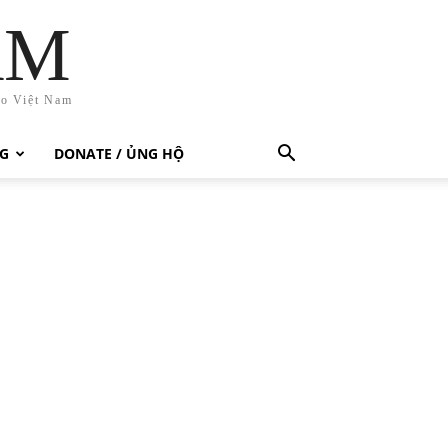
AM
ho Việt Nam
G
DONATE / ỦNG HỘ