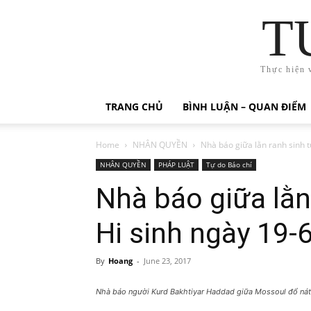
T
Thực hiện 
TRANG CHỦ
BÌNH LUẬN – QUAN ĐIỂM
Home
NHÂN QUYỀN
Nhà báo giữa lằn ranh sinh tử 
NHÂN QUYỀN
PHÁP LUẬT
Tự do Báo chí
Nhà báo giữa lằn 
Hi sinh ngày 19-
By
Hoang
-
June 23, 2017
Nhà báo người Kurd Bakhtiyar Haddad giữa Mossoul đổ nát