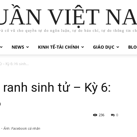
UẦN VIỆT N
và cổ vũ cho quyền tự do ngôn luận, tự do báo chí, tự do thông tin c
NEWS
KINH TẾ-TÀI CHÍNH
GIÁO DỤC
BLO
– Kỳ 6: Hi sinh...
ranh sinh tử – Kỳ 6:
6
236
0
 - Ảnh: Facebook cá nhân