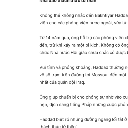
Nhà báo thách thức tử thần
Không thể không nhắc đến Bakhtiyar Haddad,
viên cho các phóng viên nước ngoài, vừa tử
Từ 14 năm qua, ông hỗ trợ các phóng viên ch
đến, trừ khi xảy ra một bi kịch. Không có ôn
chức Nhà nước Hồi giáo chưa chắc có được b
Vui tính và phóng khoáng, Haddad thường nó
vô số trạm trên đường tới Mossoul đến một 
nhất của quân đội Iraq.
Ông giúp chuẩn bị cho phóng sự nhờ vào cuố
hẹn, dịch sang tiếng Pháp những cuộc phỏn
Haddad biết rõ những đường ngang lối tắt ở
thách thức tử thần”.