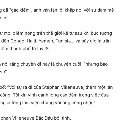
g đã “gác kiếm”, anh vẫn lặn lội khắp nơi với sự đam mê
m có.
ư mọi điểm nóng trên thế giới kể từ sau khi bức tường
 đến Congo, Haiti, Yemen, Tunisia… và bây giờ là trận
iếm thành phố từ tay IS.
n nói rằng chuyến đi này là chuyến cuối, “nhưng bao
sự”.
ố: “Với sự ra đi của Stéphan Villeneuve, thêm một lần
 công. Tôi xin vinh danh lòng can đảm trong việc đưa
ững ai từng làm việc chung với ông công nhận”.
phan Villeneuve Bắc Đẩu bội tinh.