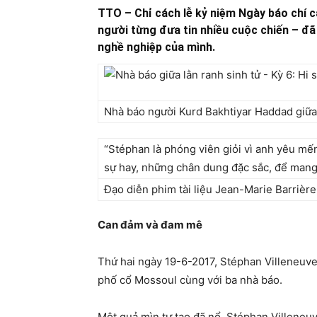
TTO – Chỉ cách lễ kỷ niệm Ngày báo chí c
người từng đưa tin nhiều cuộc chiến – đã 
nghề nghiệp của mình.
Nhà báo người Kurd Bakhtiyar Haddad giữa
“Stéphan là phóng viên giỏi vì anh yêu mế
sự hay, những chân dung đặc sắc, để mang l
Đạo diễn phim tài liệu Jean-Marie Barrière
Can đảm và đam mê
Thứ hai ngày 19-6-2017, Stéphan Villeneuve 
phố cổ Mossoul cùng với ba nhà báo.
Một quả mìn tự tạo đã nổ. Stéphan Villeneu