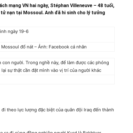
ách mạng VN hai ngày, Stéphan Villeneuve – 48 tuổi,
tử nạn tại Mossoul. Anh đã hi sinh cho lý tưởng
 Mossoul đổ nát – Ảnh: Facebook cá nhân
n con người. Trong nghề này, để làm được các phóng
ại sự thật cần đặt mình vào vị trí của người khác
đi theo lực lượng đặc biệt của quân đội Iraq đến thành
ve ra đi cùng đồng nghiệp người Kurd là Bakhtyar