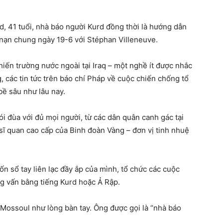
 41 tuổi, nhà báo người Kurd đồng thời là hướng dẫn
 nạn chung ngày 19-6 với Stéphan Villeneuve.
iến trường nước ngoài tại Iraq – một nghề ít được nhắc
g, các tin tức trên báo chí Pháp về cuộc chiến chống tổ
ề sâu như lâu nay.
i đùa với đủ mọi người, từ các dân quân canh gác tại
sĩ quan cao cấp của Binh đoàn Vàng – đơn vị tinh nhuệ
n sổ tay liên lạc đầy ắp của mình, tổ chức các cuộc
g vấn bằng tiếng Kurd hoặc Ả Rập.
 Mossoul như lòng bàn tay. Ông được gọi là “nhà báo