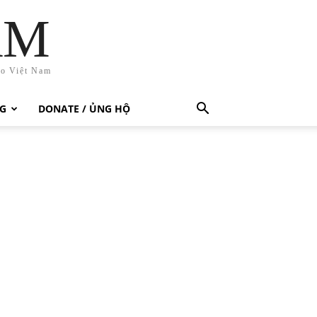
AM
ho Việt Nam
G
DONATE / ỦNG HỘ