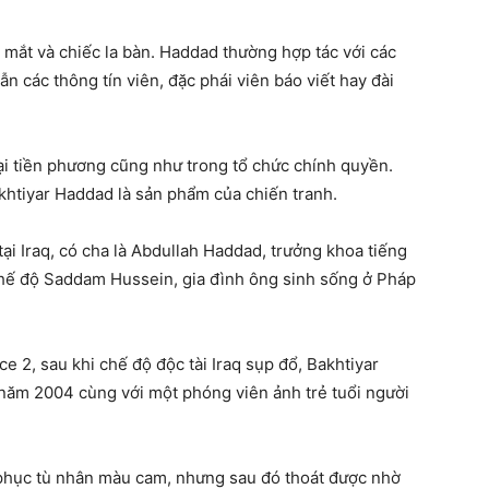
 mắt và chiếc la bàn. Haddad thường hợp tác với các
 các thông tín viên, đặc phái viên báo viết hay đài
i tiền phương cũng như trong tổ chức chính quyền.
khtiyar Haddad là sản phẩm của chiến tranh.
d tại Iraq, có cha là Abdullah Haddad, trưởng khoa tiếng
chế độ Saddam Hussein, gia đình ông sinh sống ở Pháp
e 2, sau khi chế độ độc tài Iraq sụp đổ, Bakhtiyar
 năm 2004 cùng với một phóng viên ảnh trẻ tuổi người
 phục tù nhân màu cam, nhưng sau đó thoát được nhờ