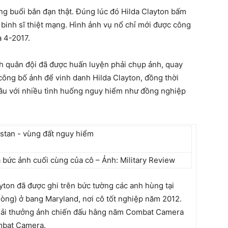
ong buổi bắn đạn thật. Đúng lúc đó Hilda Clayton bấm
 binh sĩ thiệt mạng. Hình ảnh vụ nổ chỉ mới được công
 4-2017.
nh quân đội đã được huấn luyện phải chụp ảnh, quay
công bố ảnh để vinh danh Hilda Clayton, đồng thời
ầu với nhiều tình huống nguy hiểm như đồng nghiệp
 bức ảnh cuối cùng của cô – Ảnh: Military Review
yton đã được ghi trên bức tường các anh hùng tại
ng) ở bang Maryland, nơi cô tốt nghiệp năm 2012.
giải thưởng ảnh chiến đấu hằng năm Combat Camera
ombat Camera.