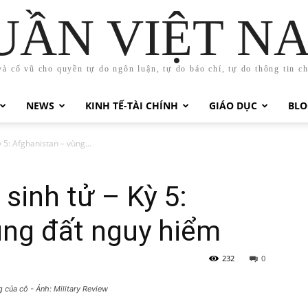
UẦN VIỆT N
và cổ vũ cho quyền tự do ngôn luận, tự do báo chí, tự do thông tin c
NEWS
KINH TẾ-TÀI CHÍNH
GIÁO DỤC
BLO
 5: Afghanistan – vùng...
sinh tử – Kỳ 5:
ùng đất nguy hiểm
232
0
 của cô - Ảnh: Military Review