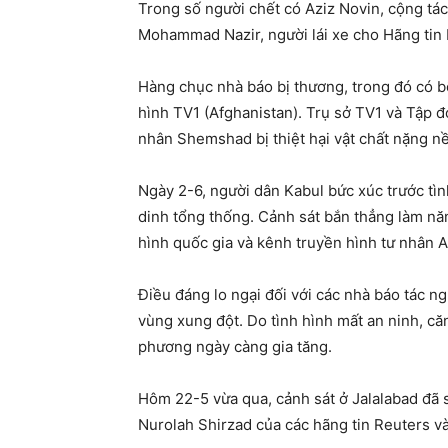
Trong số người chết có Aziz Novin, cộng tác
Mohammad Nazir, người lái xe cho Hãng tin
Hàng chục nhà báo bị thương, trong đó có b
hình TV1 (Afghanistan). Trụ sở TV1 và Tập đo
nhân Shemshad bị thiệt hại vật chất nặng nề
Ngày 2-6, người dân Kabul bức xúc trước tì
dinh tổng thống. Cảnh sát bắn thẳng làm năm
hình quốc gia và kênh truyền hình tư nhân 
Điều đáng lo ngại đối với các nhà báo tác n
vùng xung đột. Do tình hình mất an ninh, că
phương ngày càng gia tăng.
Hôm 22-5 vừa qua, cảnh sát ở Jalalabad đã s
Nurolah Shirzad của các hãng tin Reuters và