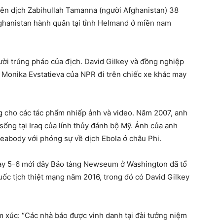
iên dịch Zabihullah Tamanna (người Afghanistan) 38
fghanistan hành quân tại tỉnh Helmand ở miền nam
ười trúng pháo của địch. David Gilkey và đồng nghiệp
Monika Evstatieva của NPR đi trên chiếc xe khác may
g cho các tác phẩm nhiếp ảnh và video. Năm 2007, anh
sống tại Iraq của lính thủy đánh bộ Mỹ. Ảnh của anh
eabody với phóng sự về dịch Ebola ở châu Phi.
gày 5-6 mới đây Bảo tàng Newseum ở Washington đã tổ
uốc tịch thiệt mạng năm 2016, trong đó có David Gilkey
m xúc: “Các nhà báo được vinh danh tại đài tưởng niệm