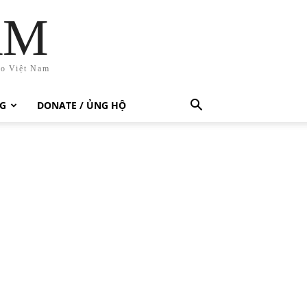
AM
ho Việt Nam
G
DONATE / ỦNG HỘ