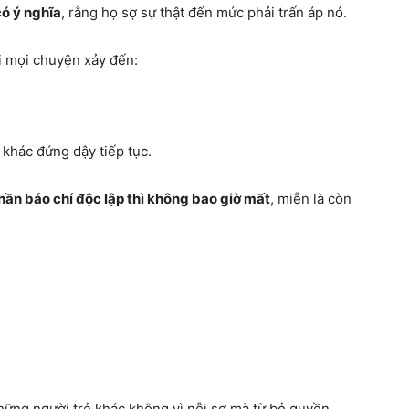
có ý nghĩa
, rằng họ sợ sự thật đến mức phải trấn áp nó.
i mọi chuyện xảy đến:
 khác đứng dậy tiếp tục.
thần báo chí độc lập thì không bao giờ mất
, miễn là còn
những người trẻ khác không vì nỗi sợ mà từ bỏ quyền