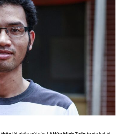
 thần
lời nhắn gửi của
Lê Hữu Minh Tuấn
trước khi bị