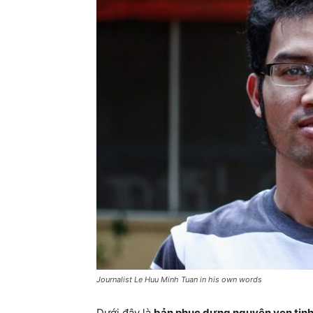
Journalist Le Huu Minh Tuan in his own words
Dưới đây là
bản phục dựng nguyên vẹn tinh