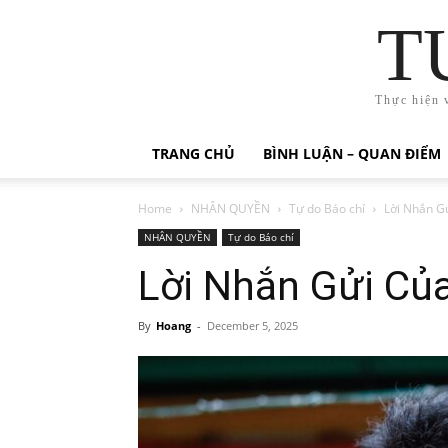
T
Thực hiện 
TRANG CHỦ
BÌNH LUẬN – QUAN ĐIỂM
Home
NHÂN QUYỀN
Tự do Báo chí
Lời Nhắn G
NHÂN QUYỀN
Tự do Báo chí
Lời Nhắn Gửi Củ
By
Hoang
-
December 5, 2025