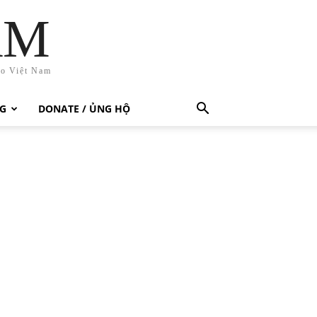
AM
ho Việt Nam
G
DONATE / ỦNG HỘ