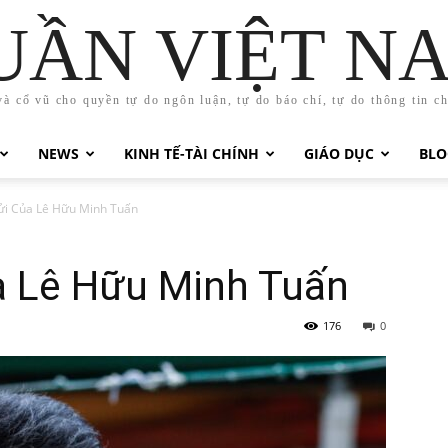
UẦN VIỆT N
và cổ vũ cho quyền tự do ngôn luận, tự do báo chí, tự do thông tin c
NEWS
KINH TẾ-TÀI CHÍNH
GIÁO DỤC
BLO
ửi Của Lê Hữu Minh Tuấn
a Lê Hữu Minh Tuấn
176
0