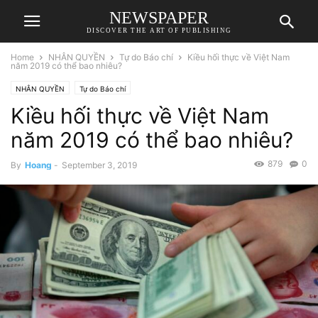
NEWSPAPER
DISCOVER THE ART OF PUBLISHING
Home
NHÂN QUYỀN
Tự do Báo chí
Kiều hối thực về Việt Nam
năm 2019 có thể bao nhiêu?
NHÂN QUYỀN
Tự do Báo chí
Kiều hối thực về Việt Nam
năm 2019 có thể bao nhiêu?
879
0
By
Hoang
-
September 3, 2019