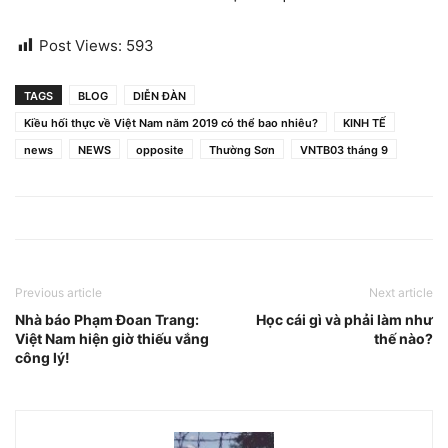
Post Views:
593
TAGS
BLOG
DIỄN ĐÀN
Kiều hối thực về Việt Nam năm 2019 có thể bao nhiêu?
KINH TẾ
news
NEWS
opposite
Thường Sơn
VNTB03 tháng 9
Previous article
Next article
Nhà báo Phạm Đoan Trang:
Học cái gì và phải làm như
Việt Nam hiện giờ thiếu vắng
thế nào?
công lý!