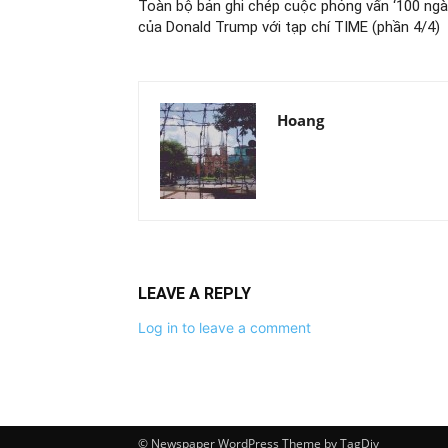
Toàn bộ bản ghi chép cuộc phỏng vấn ‘100 ngà
của Donald Trump với tạp chí TIME (phần 4/4)
Hoang
LEAVE A REPLY
Log in to leave a comment
© Newspaper WordPress Theme by TagDiv