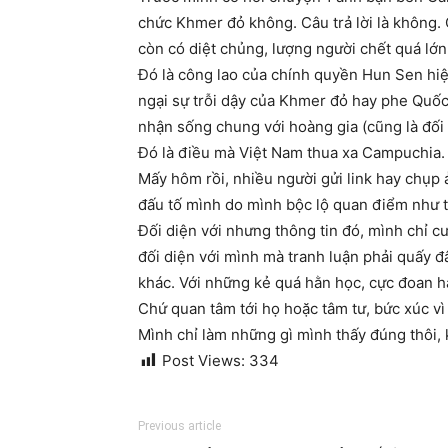
chức Khmer đỏ không. Câu trả lời là không.
còn có diệt chủng, lượng người chết quá lớ
Đó là công lao của chính quyền Hun Sen hiệ
ngại sự trỗi dậy của Khmer đỏ hay phe Quốc
nhận sống chung với hoàng gia (cũng là đối 
Đó là điều mà Việt Nam thua xa Campuchia.
Mấy hôm rồi, nhiều người gửi link hay chụp
đấu tố mình do mình bộc lộ quan điểm như t
Đối diện với nhưng thông tin đó, mình chỉ cư
đối diện với mình mà tranh luận phải quấy đ
khác. Với những kẻ quá hằn học, cực đoan hay
Chứ quan tâm tới họ hoặc tâm tư, bức xúc vì b
Mình chỉ làm những gì mình thấy đúng thôi,
Post Views:
334
Previous article