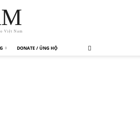
AM
ho Việt Nam
G
DONATE / ỦNG HỘ