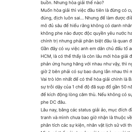
buồn. Nhưng hòa giải thế nào?
Muốn hòa giải thì việc đầu tiên là đừng có cự
đúng, địch luôn sai… Nhưng để làm được điều đ
mô đủ sâu để hiểu rằng không có danh nhân, 
không phe nào được độc quyền yêu nước hay
chính trị nhưng phải phân biệt đâu là quan đ
Gần đây có vụ việc anh em dân chủ đấu tố 
HCM, là có thể thấy là còn lâu mới hòa giải
phản ứng hung hăng với nhau như vậy, thì ng
giờ 2 bên phải có sự bao dung lẫn nhau thì m
Vai trò lớn nhất để có thể hòa giải chính l
sự trỗi dậy của 1 chế độ đã sụp đổ gần 50 n
để kích động lòng căm thù. Nếu không có sự
phe DC đâu.
Lâu nay, bằng các status giải ảo, mục đích 
tranh và mình chưa bao giờ nhận là thuộc về
phân tích các sự kiện, nhân vật lịch sử với t