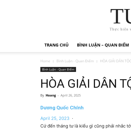
T
Thực hiện 
TRANG CHỦ
BÌNH LUẬN – QUAN ĐIỂM
Home
Bình Luận - Quan Điểm
HÒA GIẢI DÂN TỘ
Bình Luận - Quan Điểm
HÒA GIẢI DÂN T
By
Hoang
-
April 26, 2025
Dương Quốc Chính
April 25, 2023
·
Cứ đến tháng tư là kiểu gì cũng phải nhắc tới