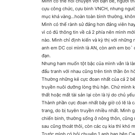
Mình có thể nói chuyện với bạn bè, người th
cựu công chức, cựu binh VNCH, nhưng người 
mục khá vàng…hoàn toàn bình thường, không
Mình có thể rành sử đảng hơn đảng viên hay 
vì có đủ thông tin về cả 2 phía nên mình mới
nào. Mình chỉ định kiến và kỳ thị với những 
anh em DC coi mình là AN, còn anh em bo` đỏ
đạn.
Nhưng ham muốn tột bậc của mình vẫn là là
đấu tranh với nhau cũng trên tinh thần ôn h
Thường những kẻ cực đoan nhất của cả 2 bên
truyền nuôi dưỡng lòng thù hận. Chứ mình kh
thất hoặc mất tài sản lại còn là lý do chủ yếu
Thành phần cực đoan nhất bây giờ có lẽ là c
trang, do bị tuyên truyền nhiều nhất. Mình g
chiến binh, thường sống ở nông thôn, cũng rấ
sau cũng thoát thôi, còn các cụ kia thì khó 
Trước mình có hỏi chuyện 1 anh bạn bên Ca