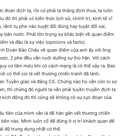
c đoan địch ta, rồi cứ phải ta thắng địch thua, ta luôn
ó thì phải có kiến thức lịch sử, chính trị, kinh tế vĩ
lãnh tụ phe nào tuyệt đối đúng hay tuyệt đối sai,
 bán nước. Phải tôn trọng sự khác biệt về quan điểm
iểm và đâu là sự việc (opinions và facts).
anh Đoàn Bảo Châu về quan điểm của anh ấy với ông
 được. 2 phe đều vẫn nuôi dưỡng sự thù hận. Với cách
uy cơ tắm ma’u khi có cách mạng là có thể xảy ra. Bao
ới có thể coi là vết thương chiến tranh đã lành.
à Ban Tuyên giáo và đảng CS. Chừng nào họ vẫn còn lo sợ
ăm, thì chừng đó người ta vẫn phải tuyền truyền địch ta
 kích động đó thì cũng sẽ không có sự cực đoan của
đầu tiên của mình vẫn là để hàn gắn vết thương chiến
 bên nào. Mình luôn cố để đứng ở vị trí khách quan để
hái độ trung dung nhất có thể.