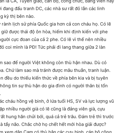
ân là CA, Tuyên giáo, cán bộ, công chức, đảng viên hay
đang đấu tranh DC, các nhà sư rất đỏ lẫn các linh
 kỳ thị bên nào.
rành lịch sử phía Quốc gia hơn cả con cháu họ. Có lẽ
 giữ được thái độ ôn hòa, hiếm khi định kiến với phe
người cực đoan của cả 2 phe. Có lẽ vì thế nên nhiều
 coi mình là PĐ! Tức phải đi lang thang giữa 2 làn
m sao để người Việt không còn thù hận nhau. Dù có
òa. Chứ làm sao mà tránh được mâu thuẫn, tranh luận.
 đều do thiếu kiến thức về phía bên kia và bị tuyên
ông tin sự thù hận do gia đình có người thân bị tổn
.
ác cháu hồng vệ binh, ở lứa tuổi HS, SV và lực lượng vũ
ặp nhiều người già có lẽ cũng là đảng viên già, cựu
t hung hãn chửi bới, quá cả trẻ trâu. Đám trẻ thì trước
mà tẩy não. Chắc chờ họ chết hết mới hòa giải được?
m xem dân Cam có thù hận các cựu binh, cán bộ công