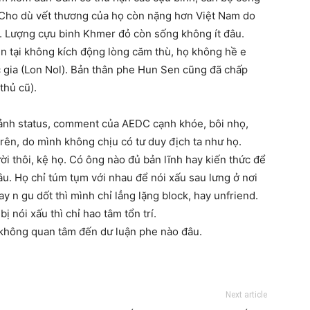
 Cho dù vết thương của họ còn nặng hơn Việt Nam do
n. Lượng cựu binh Khmer đỏ còn sống không ít đâu.
n tại không kích động lòng căm thù, họ không hề e
 gia (Lon Nol). Bản thân phe Hun Sen cũng đã chấp
thủ cũ).
 ảnh status, comment của AEDC cạnh khóe, bôi nhọ,
rên, do mình không chịu có tư duy địch ta như họ.
ời thôi, kệ họ. Có ông nào đủ bản lĩnh hay kiến thức để
âu. Họ chỉ túm tụm với nhau để nói xấu sau lưng ở nơi
 n gu dốt thì mình chỉ lẳng lặng block, hay unfriend.
ị nói xấu thì chỉ hao tâm tổn trí.
 không quan tâm đến dư luận phe nào đâu.
Next article