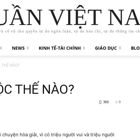
UẦN VIỆT N
và cổ vũ cho quyền tự do ngôn luận, tự do báo chí, tự do thông tin c
NEWS
KINH TẾ-TÀI CHÍNH
GIÁO DỤC
BLO
C THẾ NÀO?
ỘC THẾ NÀO?
360
0
 chuyện hòa giải, vì có triệu người vui và triệu người