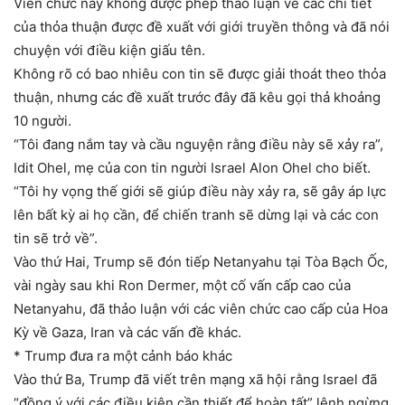
Viên chức này không được phép thảo luận về các chi tiết
của thỏa thuận được đề xuất với giới truyền thông và đã nói
chuyện với điều kiện giấu tên.
Không rõ có bao nhiêu con tin sẽ được giải thoát theo thỏa
thuận, nhưng các đề xuất trước đây đã kêu gọi thả khoảng
10 người.
“Tôi đang nắm tay và cầu nguyện rằng điều này sẽ xảy ra”,
Idit Ohel, mẹ của con tin người Israel Alon Ohel cho biết.
“Tôi hy vọng thế giới sẽ giúp điều này xảy ra, sẽ gây áp lực
lên bất kỳ ai họ cần, để chiến tranh sẽ dừng lại và các con
tin sẽ trở về”.
Vào thứ Hai, Trump sẽ đón tiếp Netanyahu tại Tòa Bạch Ốc,
vài ngày sau khi Ron Dermer, một cố vấn cấp cao của
Netanyahu, đã thảo luận với các viên chức cao cấp của Hoa
Kỳ về Gaza, Iran và các vấn đề khác.
* Trump đưa ra một cảnh báo khác
Vào thứ Ba, Trump đã viết trên mạng xã hội rằng Israel đã
“đồng ý với các điều kiện cần thiết để hoàn tất” lệnh ngừng