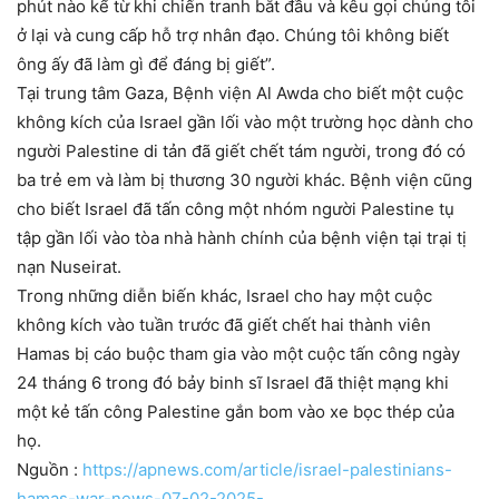
phút nào kể từ khi chiến tranh bắt đầu và kêu gọi chúng tôi
ở lại và cung cấp hỗ trợ nhân đạo. Chúng tôi không biết
ông ấy đã làm gì để đáng bị giết”.
Tại trung tâm Gaza, Bệnh viện Al Awda cho biết một cuộc
không kích của Israel gần lối vào một trường học dành cho
người Palestine di tản đã giết chết tám người, trong đó có
ba trẻ em và làm bị thương 30 người khác. Bệnh viện cũng
cho biết Israel đã tấn công một nhóm người Palestine tụ
tập gần lối vào tòa nhà hành chính của bệnh viện tại trại tị
nạn Nuseirat.
Trong những diễn biến khác, Israel cho hay một cuộc
không kích vào tuần trước đã giết chết hai thành viên
Hamas bị cáo buộc tham gia vào một cuộc tấn công ngày
24 tháng 6 trong đó bảy binh sĩ Israel đã thiệt mạng khi
một kẻ tấn công Palestine gắn bom vào xe bọc thép của
họ.
Nguồn :
https://apnews.com/article/israel-palestinians-
hamas-war-news-07-02-2025-