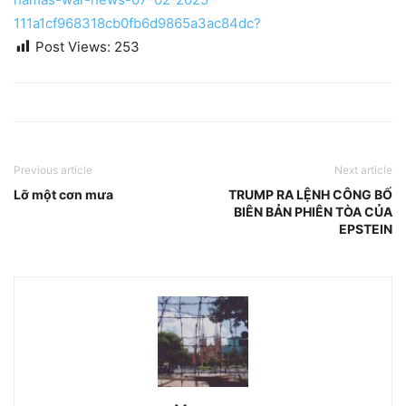
111a1cf968318cb0fb6d9865a3ac84dc?
Post Views:
253
Previous article
Next article
Lỡ một cơn mưa
TRUMP RA LỆNH CÔNG BỐ
BIÊN BẢN PHIÊN TÒA CỦA
EPSTEIN