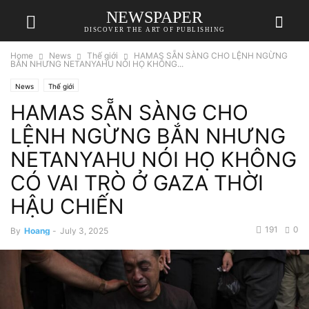
NEWSPAPER
DISCOVER THE ART OF PUBLISHING
Home
News
Thế giới
HAMAS SẴN SÀNG CHO LỆNH NGỪNG
BẮN NHƯNG NETANYAHU NÓI HỌ KHÔNG...
News
Thế giới
HAMAS SẴN SÀNG CHO
LỆNH NGỪNG BẮN NHƯNG
NETANYAHU NÓI HỌ KHÔNG
CÓ VAI TRÒ Ở GAZA THỜI
HẬU CHIẾN
191
0
By
Hoang
-
July 3, 2025