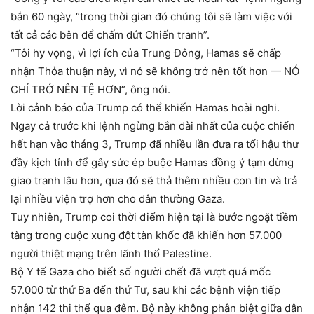
bắn 60 ngày, “trong thời gian đó chúng tôi sẽ làm việc với
tất cả các bên để chấm dứt Chiến tranh”.
“Tôi hy vọng, vì lợi ích của Trung Đông, Hamas sẽ chấp
nhận Thỏa thuận này, vì nó sẽ không trở nên tốt hơn — NÓ
CHỈ TRỞ NÊN TỆ HƠN”, ông nói.
Lời cảnh báo của Trump có thể khiến Hamas hoài nghi.
Ngay cả trước khi lệnh ngừng bắn dài nhất của cuộc chiến
hết hạn vào tháng 3, Trump đã nhiều lần đưa ra tối hậu thư
đầy kịch tính để gây sức ép buộc Hamas đồng ý tạm dừng
giao tranh lâu hơn, qua đó sẽ thả thêm nhiều con tin và trả
lại nhiều viện trợ hơn cho dân thường Gaza.
Tuy nhiên, Trump coi thời điểm hiện tại là bước ngoặt tiềm
tàng trong cuộc xung đột tàn khốc đã khiến hơn 57.000
người thiệt mạng trên lãnh thổ Palestine.
Bộ Y tế Gaza cho biết số người chết đã vượt quá mốc
57.000 từ thứ Ba đến thứ Tư, sau khi các bệnh viện tiếp
nhận 142 thi thể qua đêm. Bộ này không phân biệt giữa dân