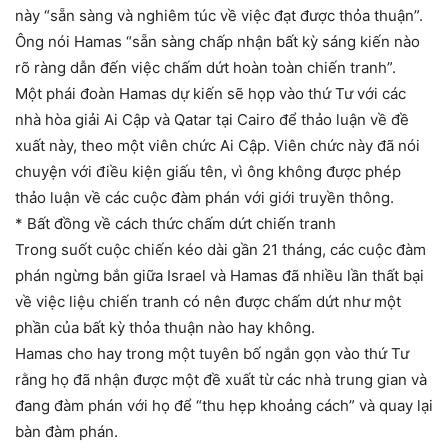
này “sẵn sàng và nghiêm túc về việc đạt được thỏa thuận”.
Ông nói Hamas “sẵn sàng chấp nhận bất kỳ sáng kiến ​​nào
rõ ràng dẫn đến việc chấm dứt hoàn toàn chiến tranh”.
Một phái đoàn Hamas dự kiến ​​sẽ họp vào thứ Tư với các
nhà hòa giải Ai Cập và Qatar tại Cairo để thảo luận về đề
xuất này, theo một viên chức Ai Cập. Viên chức này đã nói
chuyện với điều kiện giấu tên, vì ông không được phép
thảo luận về các cuộc đàm phán với giới truyền thông.
* Bất đồng về cách thức chấm dứt chiến tranh
Trong suốt cuộc chiến kéo dài gần 21 tháng, các cuộc đàm
phán ngừng bắn giữa Israel và Hamas đã nhiều lần thất bại
về việc liệu chiến tranh có nên được chấm dứt như một
phần của bất kỳ thỏa thuận nào hay không.
Hamas cho hay trong một tuyên bố ngắn gọn vào thứ Tư
rằng họ đã nhận được một đề xuất từ ​​các nhà trung gian và
đang đàm phán với họ để “thu hẹp khoảng cách” và quay lại
bàn đàm phán.