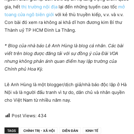
gia, hết
thị trường nội địa
lại đến những tuyến cao tốc
mở
toang cửa ngõ biên giới
với kẻ thù truyền kiếp, v.v. và v.v.
Con bài đó xem ra không ai khả dĩ hơn đương kim Bí thư
Thành uỷ TP HCM Đinh La Thăng.
* Blog của nhà báo Lê Anh Hùng là blog cá nhân. Các bài
viết trên blog được đăng tải với sự đồng ý của Ðài VOA
nhưng không phản ánh quan điểm hay lập trường của
Chính phủ Hoa Kỳ.
Lê Anh Hùng là một blogger/dịch giả/nhà báo độc lập ở Hà
Nội và là người đấu tranh vì tự do, dân chủ và nhân quyền
cho Việt Nam từ nhiều năm nay.
Post Views:
434
TAGS
CHÍNH TRỊ - XÃ HỘI
DIỄN ĐÀN
KINH TẾ