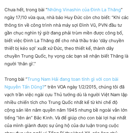
Chưa hết, trong bài “
Những Vinashin của Đinh La Thăng
”
ngày 17/10 vừa qua, nhà báo Huy Đức còn cho biết: “Khi các
thông tin về công trình nhà máy sợi Đình Vũ, PVN đầu tư
gần chục nghìn tỷ giờ đang phải trùm mền được công bố,
biết việc Đinh La Thăng để cho nhà thầu tráo ‘dây chuyền
thiết bị kéo sợi’ xuất xứ Đức, theo thiết kế, thành dây
chuyền Trung Quốc, hy vọng các bạn sẽ nhận biết Thăng là
người ‘thân gì’.”
Trong bài “
Trung Nam Hải đang toan tính gì với con bài
Nguyễn Tấn Dũng?
” trên VOA ngày 1/2/2015, chúng tôi đã
vạch trần việc ngài cựu Thủ tướng dù là người Việt Nam lập
nhiều chiến tích cho Trung Quốc nhất kể từ khi chế độ
cộng sản lên nắm quyền năm 1945 nhưng bề ngoài vẫn lớn
tiếng “lên án” Bắc Kinh. Và để giúp cho con bài lợi hại nhất
của mình giành được sự ủng hộ của dư luận trong cuộc