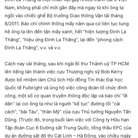
Nam, không phải chỉ mới gần đây mà ngay từ khi ông ta
ngồi vào chiếc ghế Bộ trưởng Giao thông Vận tải tháng
8/2011. Báo chí chính thống mấy năm qua cứ liên tục tung
hê ông ta lên đến tận mây xanh, hết “hiện tượng Đinh La
Thăng”, “hiệu ứng Đinh La Thăng”, lại đến “phong cách
Đinh La Thăng”, v.v. và v.v.
Cách nay vài tháng, sau khi ngài Bí thư Thành uỷ TP HCM
lên tiếng tán thành việc cựu Thượng nghị sỹ Bob Kerry
được bổ nhiệm làm Chủ tịch Hội đồng Tín thác Đại học
Quốc tế Fulbright và ủng hộ việc công đoàn tổ chức đình
công, một số cơ quan truyền thông độc lập và báo chí “lề
dân” lại coi ông ta như là người “kế tục” đường lối “cải
cách”, “bài Tàu”, “thân Mỹ” của cựu Thủ tướng Nguyễn Tấn
Dũng. (Trước đó, trong buổi làm việc với Công ty Hữu hạn
Tập đoàn Cục 6 Đường sắt Trung Quốc, tổng thầu EPC của
dự án đường sắt đô thị Cát Linh – Hà Đông, vào chiều ngày