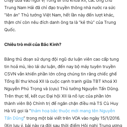
chạy đua vào ngôi vị Tổng Bí thư khoá XII, các ông chủ
Trung Nam Hải đã chỉ đạo truyền thông nhà nước ra sức
“lên án” Thủ tướng Việt Nam, hết lần này đến lượt khác,
thậm chí còn nêu đích danh ông ta là “kẻ thù” của Trung
Quốc.
Chiêu trò mới của Bắc Kinh?
Bằng thủ đoạn sử dụng đội ngũ dư luận viên cao cấp tung
tin hoả mù, lèo lái dư luận, đến nay bộ máy tuyên truyền
CSVN vẫn khiến phần lớn công chúng tin rằng chiếc ghế
Tổng Bí thư khoá XII là cuộc cạnh tranh giữa TBT khoá XI
Nguyễn Phú Trọng và (cựu) Thủ tướng Nguyễn Tấn Dũng.
Trên thực tế, kết cục Đại hội XII là nỗ lực của phần lớn
thành viên Bộ Chính trị để ngăn chặn điều mà TS Cù Huy
Hà Vũ gọi là “
thảm hoạ bắc thuộc mới mang tên Nguyễn
Tấn Dũng
” trong một bài viết trên VOA vào ngày 15/1/2016.
(Xin lưu ý, bài này ra đời sau thời điểm Hội nghị Trung ương