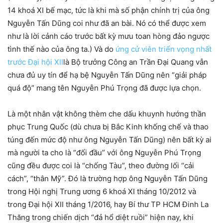
14 khoá XI bế mạc, tức là khi mà số phận chính trị của ông
Nguyễn Tấn Dũng coi như đã an bài. Nó có thể được xem
như là lời cảnh cáo trước bất kỳ mưu toan hòng đảo ngược
tình thế nào của ông ta.) Và do
ứng cử viên triển vọng nhất
trước Đại hội XII
là Bộ trưởng Công an Trần Đại Quang vẫn
chưa đủ uy tín để hạ bệ Nguyễn Tấn Dũng nên “giải pháp
quá độ” mang tên Nguyễn Phú Trọng đã được lựa chọn.
Là một nhân vật không thèm che dấu khuynh hướng thần
phục Trung Quốc (dù chưa bị Bắc Kinh khống chế và thao
túng đến mức độ như ông Nguyễn Tấn Dũng) nên bất kỳ ai
mà người ta cho là “đối đầu” với ông Nguyễn Phú Trọng
cũng đều được coi là “chống Tàu”, theo đường lối “cải
cách”, “thân Mỹ”. Đó là trường hợp ông Nguyễn Tấn Dũng
trong Hội nghị Trung ương 6 khoá XI tháng 10/2012 và
trong Đại hội XII tháng 1/2016, hay Bí thư TP HCM Đinh La
Thăng trong chiến dịch “đả hổ diệt ruồi” hiện nay, khi