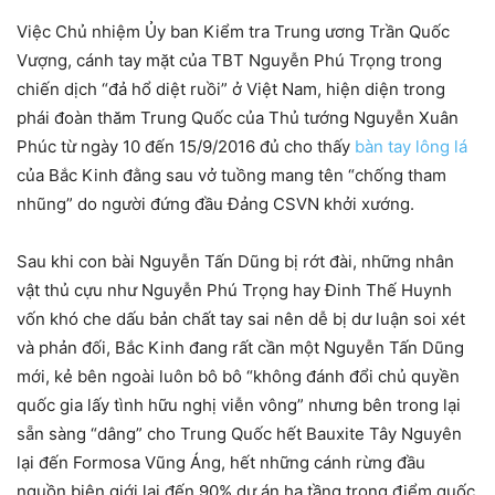
Việc Chủ nhiệm Ủy ban Kiểm tra Trung ương Trần Quốc
Vượng, cánh tay mặt của TBT Nguyễn Phú Trọng trong
chiến dịch “đả hổ diệt ruồi” ở Việt Nam, hiện diện trong
phái đoàn thăm Trung Quốc của Thủ tướng Nguyễn Xuân
Phúc từ ngày 10 đến 15/9/2016 đủ cho thấy
bàn tay lông lá
của Bắc Kinh đằng sau vở tuồng mang tên “chống tham
nhũng” do người đứng đầu Đảng CSVN khởi xướng.
Sau khi con bài Nguyễn Tấn Dũng bị rớt đài, những nhân
vật thủ cựu như Nguyễn Phú Trọng hay Đinh Thế Huynh
vốn khó che dấu bản chất tay sai nên dễ bị dư luận soi xét
và phản đối, Bắc Kinh đang rất cần một Nguyễn Tấn Dũng
mới, kẻ bên ngoài luôn bô bô “không đánh đổi chủ quyền
quốc gia lấy tình hữu nghị viễn vông” nhưng bên trong lại
sẵn sàng “dâng” cho Trung Quốc hết Bauxite Tây Nguyên
lại đến Formosa Vũng Áng, hết những cánh rừng đầu
nguồn biên giới lại đến 90% dự án hạ tầng trọng điểm quốc