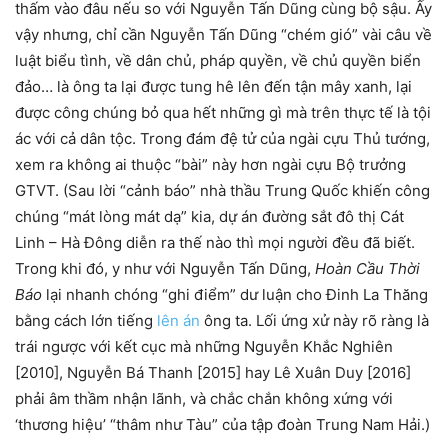
thấm vào đâu nếu so với Nguyễn Tấn Dũng cùng bộ sậu. Ấy
vậy nhưng, chỉ cần Nguyễn Tấn Dũng “chém gió” vài câu về
luật biểu tình, về dân chủ, pháp quyền, về chủ quyền biển
đảo… là ông ta lại được tung hê lên đến tận mây xanh, lại
được công chúng bỏ qua hết những gì mà trên thực tế là tội
ác với cả dân tộc. Trong đám đệ tử của ngài cựu Thủ tướng,
xem ra không ai thuộc “bài” này hơn ngài cựu Bộ trưởng
GTVT. (Sau lời “cảnh báo” nhà thầu Trung Quốc khiến công
chúng “mát lòng mát dạ” kia, dự án đường sắt đô thị Cát
Linh – Hà Đông diễn ra thế nào thì mọi người đều đã biết.
Trong khi đó, y như với Nguyễn Tấn Dũng,
Hoàn Cầu Thời
Báo
lại nhanh chóng “ghi điểm” dư luận cho Đinh La Thăng
bằng cách lớn tiếng
lên án
ông ta. Lối ứng xử này rõ ràng là
trái ngược với kết cục mà những Nguyễn Khắc Nghiên
[2010], Nguyễn Bá Thanh [2015] hay Lê Xuân Duy [2016]
phải âm thầm nhận lãnh, và chắc chắn không xứng với
‘thương hiệu’ “thâm như Tàu” của tập đoàn Trung Nam Hải.)