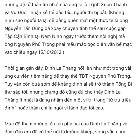
những đệ tử thân tín nhất của ông ta là Trịnh Xuân Thanh
và Vũ Đức Thuận kẻ thì đào tẩu, người thì bị bắt. (Không
hiểu sao người ta lại dễ dàng quên mất một thực tế là ông
Nguyễn Tấn Dũng đã xoay chuyển tình thế sau cuộc gặp
Tập Cận Bình tại Nam Ninh ngay trước thềm hội nghị mà
ông Nguyễn Phú Trọng phải mếu máo đọc diễn văn bế mạc
vào chiều ngày 15/10/2012.)
Thời gian gần đây, Đinh La Thăng nổi lên như một trong vài
ứng cử viên tiềm năng để thay thế TBT Nguyễn Phú Trọng.
Tuy vẫn còn quá sớm để khẳng định ai sẽ trở thành Tổng Bí
thư sắp tới, nhưng chừng đó cũng đủ cho thấy Đinh La
Thăng ít nhất là đang nhắm đến một vị trí trong “tứ trụ triều
đình” hoặc thậm chí là ngôi vị lãnh đạo tối cao.
Mức độ tham nhũng, ăn tàn phá hại của Đinh La Thăng và
đám đàn em đã có thể nói là khủng khiếp, song vẫn chưa