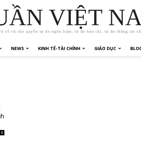
UẦN VIỆT N
và cổ vũ cho quyền tự do ngôn luận, tự do báo chí, tự do thông tin c
NEWS
KINH TẾ-TÀI CHÍNH
GIÁO DỤC
BLO
c
nh
0