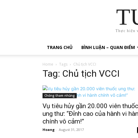
T
Thực hiện 
TRANG CHỦ
BÌNH LUẬN – QUAN ĐIỂM
Home
Tags
Chủ tịch VCCI
Tag: Chủ tịch VCCI
Chống tham nhũng
Vụ tiêu hủy gần 20.000 viên thuố
ung thư: “Đỉnh cao của hành vi hà
chính vô cảm!”
Hoang
-
August 31, 2017