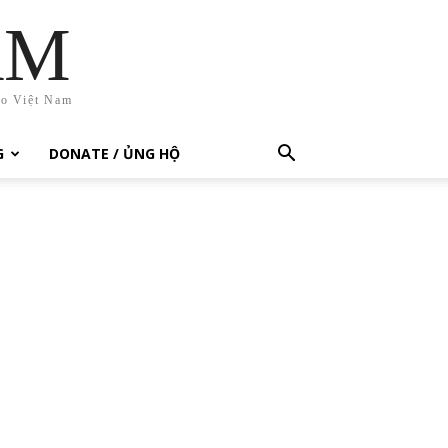
AM
ho Việt Nam
G
DONATE / ỦNG HỘ