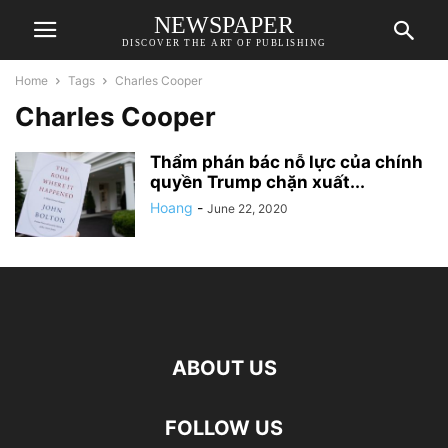
NEWSPAPER
DISCOVER THE ART OF PUBLISHING
Home
Tags
Charles Cooper
Charles Cooper
Thẩm phán bác nỗ lực của chính
quyền Trump chặn xuất...
Hoang
-
June 22, 2020
ABOUT US
FOLLOW US