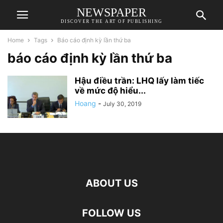
NEWSPAPER
DISCOVER THE ART OF PUBLISHING
Home
Tags
Báo cáo định kỳ lần thứ ba
báo cáo định kỳ lần thứ ba
Hậu điều trần: LHQ lấy làm tiếc
về mức độ hiểu...
Hoang
-
July 30, 2019
ABOUT US
FOLLOW US