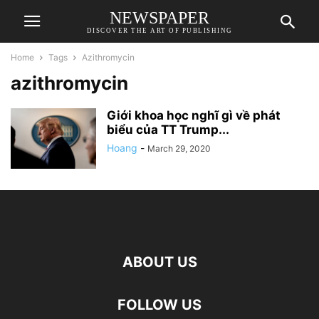
NEWSPAPER
DISCOVER THE ART OF PUBLISHING
Home
Tags
Azithromycin
azithromycin
Giới khoa học nghĩ gì về phát
biểu của TT Trump...
Hoang
-
March 29, 2020
ABOUT US
FOLLOW US