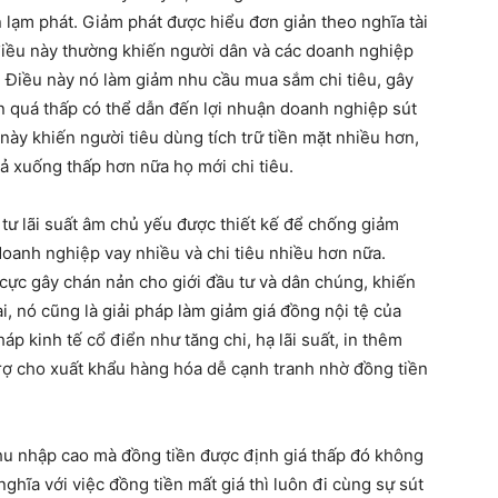
n lạm phát. Giảm phát được hiểu đơn giản theo nghĩa tài
 điều này thường khiến người dân và các doanh nghiệp
tư. Điều này nó làm giảm nhu cầu mua sắm chi tiêu, gây
án quá thấp có thể dẫn đến lợi nhuận doanh nghiệp sút
 này khiến người tiêu dùng tích trữ tiền mặt nhiều hơn,
cả xuống thấp hơn nữa họ mới chi tiêu.
tư lãi suất âm chủ yếu được thiết kế để chống giảm
oanh nghiệp vay nhiều và chi tiêu nhiều hơn nữa.
 cực gây chán nản cho giới đầu tư và dân chúng, khiến
i, nó cũng là giải pháp làm giảm giá đồng nội tệ của
p kinh tế cổ điển như tăng chi, hạ lãi suất, in thêm
trợ cho xuất khẩu hàng hóa dễ cạnh tranh nhờ đồng tiền
hu nhập cao mà đồng tiền được định giá thấp đó không
nghĩa với việc đồng tiền mất giá thì luôn đi cùng sự sút