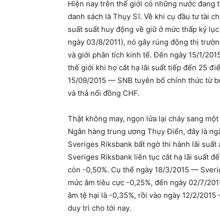
Hiện nay trên thế giới có những nước đang t
danh sách là Thụy Sĩ. Về khi cụ đầu tư tài 
suất suất huy động về giữ ở mức thấp kỷ lụ
ngày 03/8/2011), nó gây rúng động thị trường
và giới phân tích kinh tế. Đến ngày 15/1/201
thế giới khi họ cắt hạ lãi suất tiếp đến 25
15/09/2015 — SNB tuyên bố chính thức từ bỏ 
và thả nổi đồng CHF.
Thật không may, ngọn lửa lại cháy sang một
Ngân hàng trung ương Thụy Điển, đây là ngân
Sveriges Riksbank bất ngờ thi hành lãi suất
Sveriges Riksbank liên tục cắt hạ lãi suất đ
còn -0,50%. Cụ thể ngày 18/3/2015 — Sverig
mức âm tiêu cực -0,25%, đến ngày 02/7/2015
âm tệ hại là -0,35%, rồi vào ngày 12/2/2015
duy trì cho tới nay.