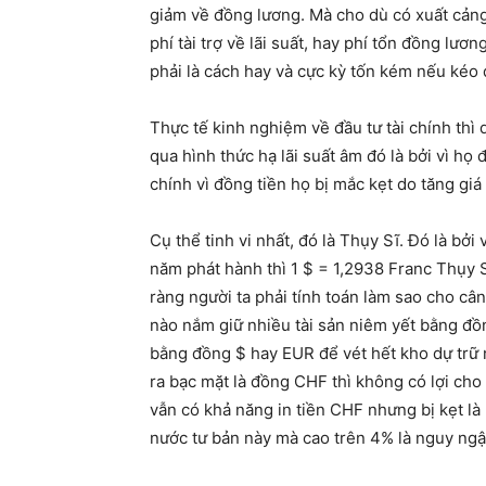
giảm về đồng lương. Mà cho dù có xuất cảng
phí tài trợ về lãi suất, hay phí tổn đồng lươ
phải là cách hay và cực kỳ tốn kém nếu kéo 
Thực tế kinh nghiệm về đầu tư tài chính thì
qua hình thức hạ lãi suất âm đó là bởi vì họ
chính vì đồng tiền họ bị mắc kẹt do tăng giá
Cụ thể tinh vi nhất, đó là Thụy Sĩ. Đó là bởi 
năm phát hành thì 1 $ = 1,2938 Franc Thụy S
ràng người ta phải tính toán làm sao cho cân
nào nắm giữ nhiều tài sản niêm yết bằng đồng
bằng đồng $ hay EUR để vét hết kho dự trữ 
ra bạc mặt là đồng CHF thì không có lợi ch
vẫn có khả năng in tiền CHF nhưng bị kẹt là 
nước tư bản này mà cao trên 4% là nguy ngậ