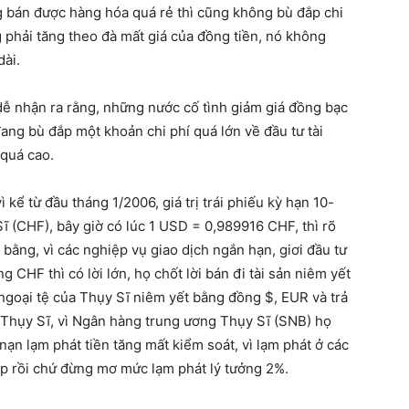
 bán được hàng hóa quá rẻ thì cũng không bù đắp chi
ng phải tăng theo đà mất giá của đồng tiền, nó không
dài.
 dễ nhận ra rằng, những nước cố tình giảm giá đồng bạc
 đang bù đắp một khoản chi phí quá lớn về đầu tư tài
 quá cao.
vì kể từ đầu tháng 1/2006, giá trị trái phiếu kỳ hạn 10-
ĩ (CHF), bây giờ có lúc 1 USD = 0,989916 CHF, thì rõ
 bằng, vì các nghiệp vụ giao dịch ngắn hạn, giơi đầu tư
 CHF thì có lời lớn, họ chốt lời bán đi tài sản niêm yết
ngoại tệ của Thụy Sĩ niêm yết bằng đồng $, EUR và trả
o Thụy Sĩ, vì Ngân hàng trung ương Thụy Sĩ (SNB) họ
nạn lạm phát tiền tăng mất kiểm soát, vì lạm phát ở các
p rồi chứ đừng mơ mức lạm phát lý tưởng 2%.