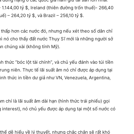
– 1.144,00 tỷ $, Ireland (thiên đường trốn thuế)- 266,40
) – 264,20 tỷ $, và Brazil – 256,10 tỷ $.
 thấp hơn các nước đó, nhưng nếu xét theo số dân chỉ
hì nó cho thấy đất nước Thụy Sĩ mới là những người sở
ân chúng xài (không tính Mỹ).
nh thức “bóc lột tài chính”, và chủ yếu đánh vào túi tiền
trung niên. Thực tế lãi suất âm nó chỉ được áp dụng tại
ình thức in tiền dư giả như VN, Venezuela, Argentina,
m chí là lãi suất âm dài hạn (hình thức trái phiếu) gọi
g interest), nó chủ yếu được áp dụng tại một số nước có
 thể dễ hiểu về lý thuyết, nhưng chắc chắn sẽ rất khó