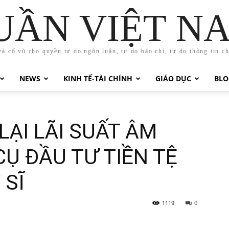
UẦN VIỆT N
và cổ vũ cho quyền tự do ngôn luận, tự do báo chí, tự do thông tin c
NEWS
KINH TẾ-TÀI CHÍNH
GIÁO DỤC
BLO
LẠI LÃI SUẤT ÂM
CỤ ĐẦU TƯ TIỀN TỆ
 SĨ
1119
0