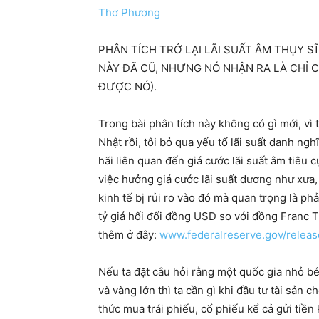
Thơ Phương
PHÂN TÍCH TRỞ LẠI LÃI SUẤT ÂM THỤY SĨ
NÀY ĐÃ CŨ, NHƯNG NÓ NHẬN RA LÀ CHỈ C
ĐƯỢC NÓ).
Trong bài phân tích này không có gì mới, vì 
Nhật rồi, tôi bỏ qua yếu tố lãi suất danh ngh
hãi liên quan đến giá cước lãi suất âm tiêu 
việc hưởng giá cước lãi suất dương như xưa
kinh tế bị rủi ro vào đó mà quan trọng là phả
tỷ giá hối đối đồng USD so với đồng Franc 
thêm ở đây:
www.federalreserve.gov/releas
Nếu ta đặt câu hỏi rằng một quốc gia nhỏ bé 
và vàng lớn thì ta cần gì khi đầu tư tài sản
thức mua trái phiếu, cổ phiếu kể cả gửi tiền