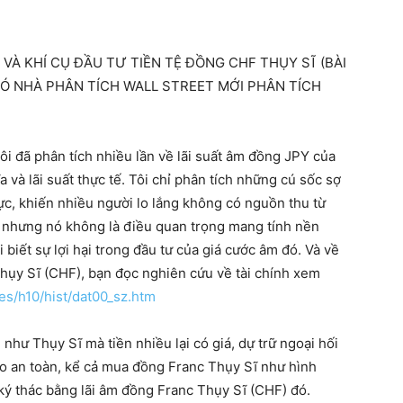
 VÀ KHÍ CỤ ĐẦU TƯ TIỀN TỆ ĐỒNG CHF THỤY SĨ (BÀI
Ó NHÀ PHÂN TÍCH WALL STREET MỚI PHÂN TÍ
CH
tôi đã phân tích nhiều lần về lãi suất âm đồng JPY của
ĩa và lãi suất thực tế. Tôi chỉ phân tích những cú sốc sợ
cực, khiến nhiều người lo lắng không có nguồn thu từ
, nhưng nó không là điều quan trọng mang tính nền
i biết sự lợi hại trong đầu tư của giá cước âm đó. Và về
Thụy Sĩ (CHF), bạn đọc nghiên cứu về tài chính xem
es/h10/hist/dat00_sz.htm
như Thụy Sĩ mà tiền nhiều lại có giá, dự trữ ngoại hối
 cho an toàn, kể cả mua đồng Franc Thụy Sĩ như hình
 ký thác bằng lãi âm đồng Franc Thụy Sĩ (CHF) đó.