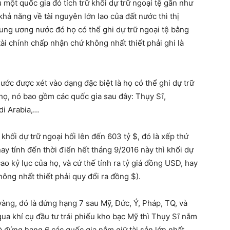
u một quốc gia đó tích trữ khối dự trữ ngoại tệ gần như
hả năng về tài nguyên lớn lao của đất nước thì thị
rung ương nước đó họ có thể ghi dự trữ ngoại tệ bằng
ài chính chấp nhận chứ không nhất thiết phải ghi là
nước được xét vào dạng đặc biệt là họ có thể ghi dự trữ
họ, nó bao gồm các quốc gia sau đây: Thụy Sĩ,
di Arabia,…
ối dự trữ ngoại hối lên đến 603 tỷ $, đó là xếp thứ
ay tính đến thời điển hết tháng 9/2016 này thì khối dự
o kỷ lục của họ, và cứ thế tính ra tỷ giá đồng USD, hay
ông nhất thiết phải quy đổi ra đồng $).
vàng, đó là đứng hạng 7 sau Mỹ, Đức, Ý, Pháp, TQ, và
qua khí cụ đầu tư trái phiếu kho bạc Mỹ thì Thụy Sĩ nắm
là đứng hạng 6 các quốc gia nắm giữ tài sản lớn nhất