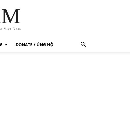
AM
ho Việt Nam
G
DONATE / ỦNG HỘ