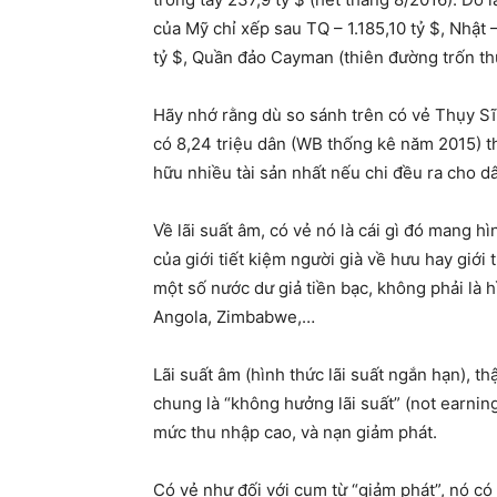
của Mỹ chỉ xếp sau TQ – 1.185,10 tỷ $, Nhật 
tỷ $, Quần đảo Cayman (thiên đường trốn thuế
Hãy nhớ rằng dù so sánh trên có vẻ Thụy Sĩ
có 8,24 triệu dân (WB thống kê năm 2015) t
hữu nhiều tài sản nhất nếu chi đều ra cho d
Về lãi suất âm, có vẻ nó là cái gì đó mang hì
của giới tiết kiệm người già về hưu hay giới 
một số nước dư giả tiền bạc, không phải là h
Angola, Zimbabwe,…
Lãi suất âm (hình thức lãi suất ngắn hạn), thậ
chung là “không hưởng lãi suất” (not earnin
mức thu nhập cao, và nạn giảm phát.
Có vẻ như đối với cụm từ “giảm phát”, nó có