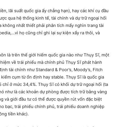
iền, lãi suất quốc gia ấy chẳng hạn), hay các khí cụ đầu
ược qua hệ thống kinh tế, tài chính và dự trữ ngoại hối
a không nhất thiết phải phân tích mấy nghìn trang tài
edia,…vì họ cũng chỉ ghi lại sự kiện xẩy ra thôi, và
ôn là trên thế giới hiếm quốc gia nào như Thụy Sĩ, một
 nhiệm về trái phiếu mà chính phủ Thụy Sĩ phát hành
ịnh tài chính như Standard & Poor’s, Moody’s, Fitch
 kiểm cụm từ ổn định hay stable. Thụy Sĩ là quốc gia
chỉ ở mức 34,4%. Thụy Sĩ có khối dự trữ ngoại hối (ta
 nó như là các khoản dự phòng được tích trữ bằng vàng
g và giới đầu tư có thể được quyền rút vốn đặc biệt
ho bạc, trái phiếu chính phủ, trái phiếu doanh nghiệp
ồng tiền khác).