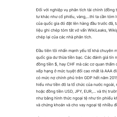
Đối với nghiệp vụ phân tích tài chính (đồng t
tư khác như cổ phiếu, vàng,…thì ta cần tóm l
của quốc gia đó đặt lên hàng đầu trước đã, t
liệu ghi chép tóm tắt vớ vẩn WikiLeaks, Wikip
chép lại của các nhà phân tích.
Đầu tiên tôi nhấn mạnh yếu tố khá chuyên m
quốc gia dư thừa tiền bạc. Các đánh giá tín
đồng tiền $, hay CHF mà các cơ quan thẩm đ
xếp hạng ở mức tuyệt đối cao nhất là AAA đi
có mức nợ chính phủ trên GDP hết năm 2015 
hiểu như tiền đô la tổ chức của nước ngoài,
hoặc đồng tiền USD, JPY, EUR,… và thị trườn
như bằng hình thức ngoại tệ như tín phiếu k
và chứng khoán và cho vay ngoại tệ nhiều đ