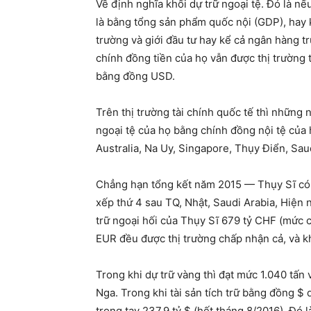
Về định nghĩa khối dự trữ ngoại tệ. Đó là nế
là bằng tổng sản phẩm quốc nội (GDP), hay k
trường và giới đầu tư hay kể cả ngân hàng t
chính đồng tiền của họ vẫn được thị trường t
bằng đồng USD.
Trên thị trường tài chính quốc tế thì những 
ngoại tệ của họ bằng chính đồng nội tệ của 
Australia, Na Uy, Singapore, Thụy Điển, Sau
Chẳng hạn tổng kết năm 2015 — Thụy Sĩ có kh
xếp thứ 4 sau TQ, Nhật, Saudi Arabia, Hiện n
trữ ngoại hối của Thụy Sĩ 679 tỷ CHF (mức ca
EUR đều được thị trường chấp nhận cả, và kh
Trong khi dự trữ vàng thì đạt mức 1.040 tấn 
Nga. Trong khi tài sản tích trữ bằng đồng $ 
trong tay 237,9 tỷ $ (hết tháng 8/2016). Đó 