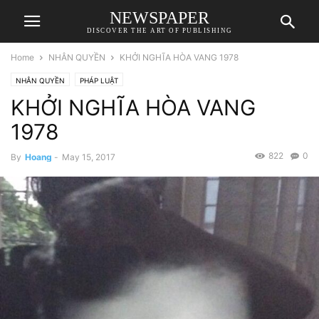
NEWSPAPER
DISCOVER THE ART OF PUBLISHING
Home
NHÂN QUYỀN
KHỞI NGHĨA HÒA VANG 1978
NHÂN QUYỀN
PHÁP LUẬT
KHỞI NGHĨA HÒA VANG
1978
822
0
By
Hoang
-
May 15, 2017