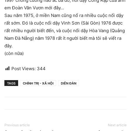
1997 chống cường hào ác bá đỏ, nổi dậy Cống Rạp của anh
em Đoàn Văn Vươn mới đây…
Sau năm 1975, ở miền Nam cũng nổ ra nhiều cuộc nổi dậy
rất sớm. Đó là cuộc nổi dậy Vinh Sơn (Sài Gòn) 1976 được
rất nhiều người biết đến, và cuộc nổi dậy Hòa Vang (Quảng
Nam Đà Nẵng) năm 1978 rất ít người biết mà tôi sẽ viết ra
đây.
(còn nữa)
Post Views:
344
TAGS
CHÍNH TRỊ - XÃ HỘI
DIỄN ĐÀN
Previous article
Next article