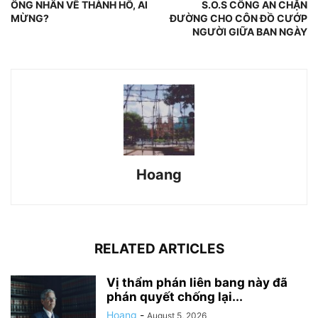
ÔNG NHÂN VỀ THÀNH HỒ, AI
S.O.S CÔNG AN CHẶN
MỪNG?
ĐƯỜNG CHO CÔN ĐỒ CƯỚP
NGƯỜI GIỮA BAN NGÀY
Hoang
RELATED ARTICLES
Vị thẩm phán liên bang này đã
phán quyết chống lại...
Hoang
-
August 5, 2026