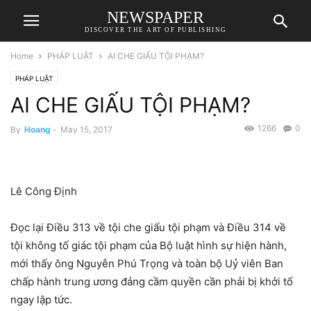
NEWSPAPER
DISCOVER THE ART OF PUBLISHING
Home
PHÁP LUẬT
AI CHE GIẤU TỘI PHẠM?
PHÁP LUẬT
AI CHE GIẤU TỘI PHẠM?
1266
0
By
Hoang
-
May 15, 2017
Lê Công Định
Đọc lại Điều 313 về tội che giấu tội phạm và Điều 314 về
tội không tố giác tội phạm của Bộ luật hình sự hiện hành,
mới thấy ông Nguyễn Phú Trọng và toàn bộ Uỷ viên Ban
chấp hành trung ương đảng cầm quyền cần phải bị khởi tố
ngay lập tức.