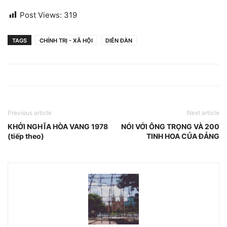
Post Views:
319
TAGS
CHÍNH TRỊ - XÃ HỘI
DIỄN ĐÀN
Previous article
Next article
KHỞI NGHĨA HÒA VANG 1978
NÓI VỚI ÔNG TRỌNG VÀ 200
(tiếp theo)
TINH HOA CỦA ĐẢNG