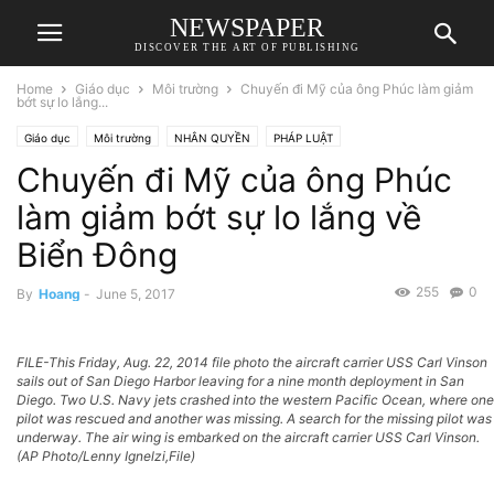
NEWSPAPER
DISCOVER THE ART OF PUBLISHING
Home
Giáo dục
Môi trường
Chuyến đi Mỹ của ông Phúc làm giảm
bớt sự lo lắng...
Giáo dục
Môi trường
NHÂN QUYỀN
PHÁP LUẬT
Chuyến đi Mỹ của ông Phúc
làm giảm bớt sự lo lắng về
Biển Đông
255
0
By
Hoang
-
June 5, 2017
FILE-This Friday, Aug. 22, 2014 file photo the aircraft carrier USS Carl Vinson
sails out of San Diego Harbor leaving for a nine month deployment in San
Diego. Two U.S. Navy jets crashed into the western Pacific Ocean, where one
pilot was rescued and another was missing. A search for the missing pilot was
underway. The air wing is embarked on the aircraft carrier USS Carl Vinson.
(AP Photo/Lenny Ignelzi,File)