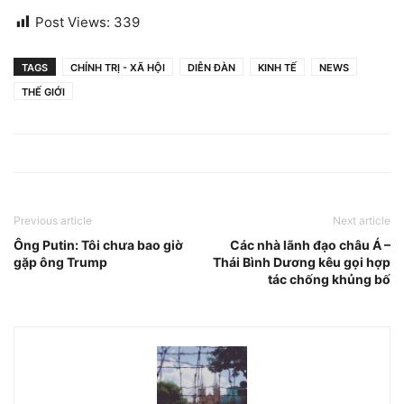
Post Views:
339
TAGS
CHÍNH TRỊ - XÃ HỘI
DIỄN ĐÀN
KINH TẾ
NEWS
THẾ GIỚI
Previous article
Next article
Ông Putin: Tôi chưa bao giờ
Các nhà lãnh đạo châu Á –
gặp ông Trump
Thái Bình Dương kêu gọi hợp
tác chống khủng bố