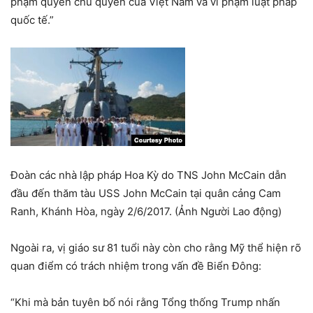
phạm quyền chủ quyền của Việt Nam và vi phạm luật pháp
quốc tế.”
Đoàn các nhà lập pháp Hoa Kỳ do TNS John McCain dẫn
đầu đến thăm tàu USS John McCain tại quân cảng Cam
Ranh, Khánh Hòa, ngày 2/6/2017. (Ảnh Người Lao động)
Ngoài ra, vị giáo sư 81 tuổi này còn cho rằng Mỹ thể hiện rõ
quan điểm có trách nhiệm trong vấn đề Biển Đông:
“Khi mà bản tuyên bố nói rằng Tổng thống Trump nhấn