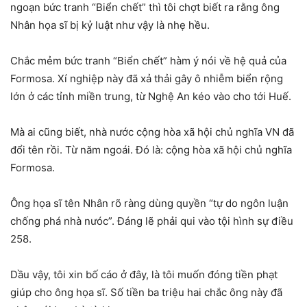
ngoạn bức tranh “Biển chết” thì tôi chợt biết ra rằng ông
Nhân họa sĩ bị kỷ luật như vậy là nhẹ hều.
Chắc mẻm bức tranh “Biển chết” hàm ý nói về hệ quả của
Formosa. Xí nghiệp này đã xả thải gây ô nhiễm biển rộng
lớn ở các tỉnh miền trung, từ Nghệ An kéo vào cho tới Huế.
Mà ai cũng biết, nhà nước cộng hòa xã hội chủ nghĩa VN đã
đổi tên rồi. Từ năm ngoái. Đó là: cộng hòa xã hội chủ nghĩa
Formosa.
Ông họa sĩ tên Nhân rõ ràng dùng quyền “tự do ngôn luận
chống phá nhà nưóc”. Đáng lẽ phải qui vào tội hình sự điều
258.
Dầu vậy, tôi xin bố cáo ở đây, là tôi muốn đóng tiền phạt
giúp cho ông họa sĩ. Số tiền ba triệu hai chắc ông này đã