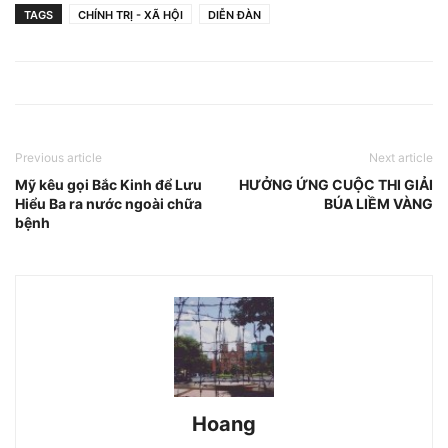
TAGS
CHÍNH TRỊ - XÃ HỘI
DIỄN ĐÀN
Previous article
Next article
Mỹ kêu gọi Bắc Kinh để Lưu
HƯỞNG ỨNG CUỘC THI GIẢI
Hiểu Ba ra nước ngoài chữa
BÚA LIỀM VÀNG
bệnh
Hoang