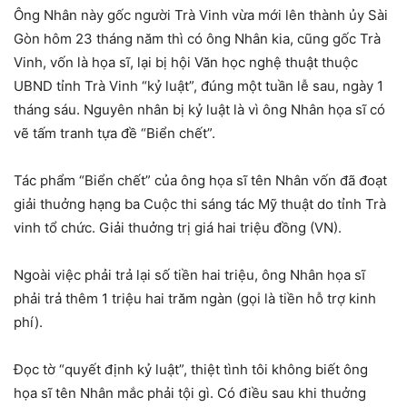
Ông Nhân này gốc người Trà Vinh vừa mới lên thành ủy Sài
Gòn hôm 23 tháng năm thì có ông Nhân kia, cũng gốc Trà
Vinh, vốn là họa sĩ, lại bị hội Văn học nghệ thuật thuộc
UBND tỉnh Trà Vinh “kỷ luật”, đúng một tuần lễ sau, ngày 1
tháng sáu. Nguyên nhân bị kỷ luật là vì ông Nhân họa sĩ có
vẽ tấm tranh tựa đề “Biển chết”.
Tác phẩm “Biển chết” của ông họa sĩ tên Nhân vốn đã đoạt
giải thuởng hạng ba Cuộc thi sáng tác Mỹ thuật do tỉnh Trà
vinh tổ chức. Giải thuởng trị giá hai tri
ệu đồng (VN).
Ngoài việc phải trả lại số tiền hai triệu, ông Nhân họa sĩ
phải trả thêm 1 triệu hai trăm ngàn (gọi là tiền hỗ trợ kinh
phí).
Đọc tờ “quyết định kỷ luật”, thiệt tình tôi không biết ông
họa sĩ tên Nhân mắc phải tội gì. Có điều sau khi thuởng