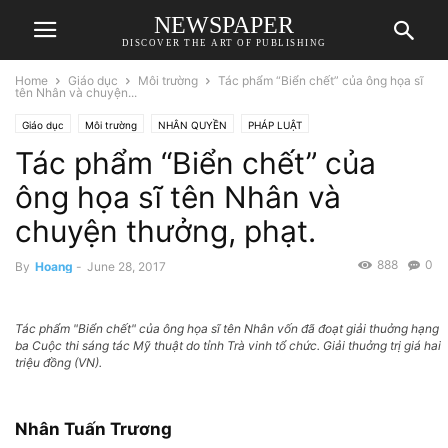
NEWSPAPER
DISCOVER THE ART OF PUBLISHING
Home
Giáo dục
Môi trường
Tác phẩm “Biển chết” của ông họa sĩ
tên Nhân và chuyện...
Giáo dục
Môi trường
NHÂN QUYỀN
PHÁP LUẬT
Tác phẩm “Biển chết” của
ông họa sĩ tên Nhân và
chuyện thưởng, phạt.
888
0
By
Hoang
-
June 28, 2017
Tác phẩm "Biển chết" của ông họa sĩ tên Nhân vốn đã đoạt giải thuởng hạng
ba Cuộc thi sáng tác Mỹ thuật do tỉnh Trà vinh tổ chức. Giải thuởng trị giá hai
triệu đồng (VN).
Nhân Tuấn Trương