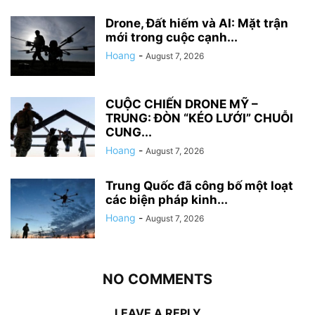
Drone, Đất hiếm và AI: Mặt trận
mới trong cuộc cạnh...
Hoang
-
August 7, 2026
CUỘC CHIẾN DRONE MỸ –
TRUNG: ĐÒN “KÉO LƯỚI” CHUỖI
CUNG...
Hoang
-
August 7, 2026
Trung Quốc đã công bố một loạt
các biện pháp kinh...
Hoang
-
August 7, 2026
NO COMMENTS
LEAVE A REPLY