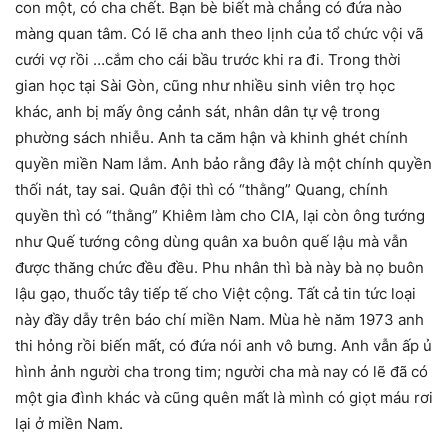
con một, có cha chết. Bạn bè biết mà chẳng có đứa nào
màng quan tâm. Có lẽ cha anh theo lịnh của tổ chức vội vã
cưới vợ rồi …cắm cho cái bầu trước khi ra đi. Trong thời
gian học tại Sài Gòn, cũng như nhiều sinh viên trọ học
khác, anh bị mấy ông cảnh sát, nhân dân tự vệ trong
phường sách nhiễu. Anh ta căm hận và khinh ghét chính
quyền miền Nam lắm. Anh bảo rằng đây là một chính quyền
thối nát, tay sai. Quân đội thì có “thằng” Quang, chính
quyền thì có “thằng” Khiêm làm cho CIA, lại còn ông tướng
như Quế tướng công dùng quân xa buôn quế lậu mà vẫn
được thăng chức đều đều. Phu nhân thì bà này bà nọ buôn
lậu gạo, thuốc tây tiếp tế cho Việt cộng. Tất cả tin tức loại
này đầy dẫy trên báo chí miền Nam. Mùa hè năm 1973 anh
thi hỏng rồi biến mất, có đứa nói anh vô bưng. Anh vẫn ấp ủ
hình ảnh người cha trong tim; người cha mà nay có lẽ đã có
một gia đình khác và cũng quên mất là mình có giọt máu rơi
lại ở miền Nam.