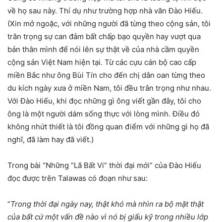
về họ sau này. Thí dụ như trường hợp nhà văn Đào Hiếu.
(Xin mở ngoặc, với những người đã từng theo cộng sản, tôi
trân trọng sự can đảm bất chấp bạo quyền hay vượt qua
bản thân mình để nói lên sự thật về của nhà cầm quyền
cộng sản Việt Nam hiện tại. Từ các cựu cán bộ cao cấp
miền Bắc như ông Bùi Tín cho đến chị dân oan từng theo
du kích ngày xưa ở miền Nam, tôi đều trân trọng như nhau.
Với Đào Hiếu, khi đọc những gì ông viết gần đây, tôi cho
ông là một người dám sống thực với lòng mình. Điều đó
không nhứt thiết là tôi đồng quan điểm với những gì họ đã
nghĩ, đã làm hay đã viết.)
Trong bài “Những “Lã Bất Vi” thời đại mới” của Đào Hiếu
đọc được trên Talawas có đoạn như sau:
“
Trong thời đại ngày nay, thật khó mà nhìn ra bộ mặt thật
của bất cứ một vấn đề nào vì nó bị giấu kỹ trong nhiều lớp