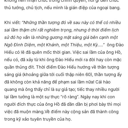
không nên nhận chức trong chính quyền, nói gì đến chức
thủ tướng, chủ tịch, nếu mình là gián điệp của ngoại bang.
Khi viết:
“Những thần tượng đó về sau này có thể có nhiều
sai lầm thậm chí rất nghiêm trọng, nhưng ở thời điểm lịch
sử đó họ vẫn là những gương mặt sáng giá bên cạnh một
Ngô Đình Diệm, một Khánh, một Thiệu, một Kỳ..…”
ông Đào
Hiếu có lẽ đã quên mốc thời gian. Việc sai lầm của ông Hồ,
nếu có, đã xảy từ khi ông Đào Hiếu mới ra đời hay còn mặc
quần thủng đít. Thời điểm Đào Hiếu hướng về thần tượng
sáng giá (khoảng giữa tới cuối thập niên 60), thần tượng ấy
đã không còn khả năng để phạm sai lầm nữa! Cái hào
quang mà ông thấy chỉ là sự giả tạo; tiếc thay nhiều người
lại lầm tưởng là một sự thực “rõ ràng”. Ngày nay khi con
người đích thực của ông Hồ đã dần dần bị phơi bày thì mọi
việc đã muộn màng.Về điểm này cộng sản đã thành công
trong kỹ xảo tuyên truyền của họ.