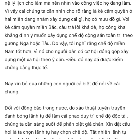
nệ lý lịch cho lắm mà nên nhìn vào công việc họ đang làm.
Vì vậy cái chúng ta cần nhìn cho rõ ràng là kẻ cầm quyền ở
hai miền đang nhắm xây dựng cái gì, họ có mưu đồ gì. Với
kẻ cầm quyền miền Bắc, câu trả lời khá dễ, họ công khai
khẳng định ý muốn xây dựng chế độ cộng sản toàn trị theo
gương Nga hoặc Tàu. Do vậy, tôi nghĩ rằng chế độ miền
Nam tốt hơn, vì nó cho người dân có cơ hội đóng góp xây
dựng một xã hội theo ý dân. Điều đó nay đã được kiểm
chứng bằng thực tế.
Nay xin bỏ qua những con người cá biệt để nói về cái
chung.
Đối với đồng bào trong nước, do xảo thuật tuyên truyền
đánh bóng lãnh tụ để làm cái phao duy trì chế độ độc tài,
chúng ta cần sáng suốt để phân biệt giả chân. Xin đặt câu
hỏi là ta chọn lãnh tụ hay chọn chế độ. Tất nhiên lãnh tụ