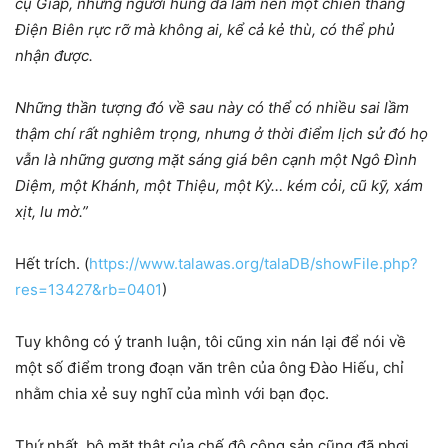
cụ Giáp, những người hùng đã làm nên một chiến thắng
Điện Biên rực rỡ mà không ai, kể cả kẻ thù, có thể phủ
nhận được.
Những thần tượng đó về sau này có thể có nhiều sai lầm
thậm chí rất nghiêm trọng, nhưng ở thời điểm lịch sử đó họ
vẫn là những gương mặt sáng giá bên cạnh một Ngô Đình
Diệm, một Khánh, một Thiệu, một Kỳ… kém cỏi, cũ kỹ, xám
xịt, lu mờ.”
Hết trích. (
https://www.talawas.org/talaDB/showFile.php?
res=13427&rb=0401
)
Tuy không có ý tranh luận, tôi cũng xin nán lại để nói về
một số điểm trong đoạn văn trên của ông Đào Hiếu, chỉ
nhằm chia xẻ suy nghĩ của mình với bạn đọc.
Thứ nhất, bộ mặt thật của chế độ cộng sản cũng đã phơi