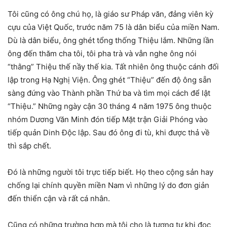
Tôi cũng có ông chú họ, là giáo sư Pháp văn, đảng viên kỳ
cựu của Việt Quốc, trước năm 75 là dân biểu của miền Nam.
Dù là dân biểu, ông ghét tổng thống Thiệu lắm. Những lần
ông đến thăm cha tôi, tôi pha trà và vẫn nghe ông nói
“thằng” Thiệu thế nầy thế kia. Tất nhiên ông thuộc cánh đối
lập trong Hạ Nghị Viện. Ông ghét “Thiệu” đến độ ông sẵn
sàng đứng vào Thành phần Thứ ba và tìm mọi cách để lật
“Thiệu.” Những ngày cận 30 tháng 4 năm 1975 ông thuộc
nhóm Dương Văn Minh đón tiếp Mặt trận Giải Phóng vào
tiếp quản Dinh Độc lập. Sau đó ông đi tù, khi được thả về
thì sắp chết.
Đó là những người tôi trực tiếp biết. Họ theo cộng sản hay
chống lại chính quyền miền Nam vì những lý do đơn giản
đến thiển cận và rất cá nhân.
Cũng có những trường hợp mà tôi cho là tương tự khi đọc