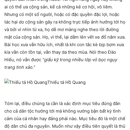
ai có thể ưa cộng sản, kể cả những kẻ cơ hội, vô liêm.
Nhưng có một số người, hoặc có đặc quyền đặc lợi, hoặc
tác hại do cộng sản gây ra không trực tiếp ảnh hưởng tới họ
và bởi vì nhìn từ xa, họ dễ mơ màng nghe theo lời đường
mật của cộng sản. Họ, vì thế, lại dẫm lên vết xe đổ năm xưa.
Bài học xưa vẫn hữu ích, nhất là khi con tắc kè bịp bợm xưa
kia vẫn còn tồn tại, vẫn thay da theo mùa. Nói theo Đào
Hiếu, nó vẫn được
“giấu kỹ trong nhiều lớp vỏ bọc ngụy
trang tinh xảo.”
Thiếu tá Hồ Quang
Tóm lại, điều chúng ta cần là xác định mục tiêu đúng đắn
cho cả dân tộc hướng tới mà không vướng bận bất kỳ tình
cảm của cá nhân hay đảng phái nào. Mục tiêu đó là một chế
độ dân chủ đa nguyên. Muốn như vậy điều tiên quyết là thủ