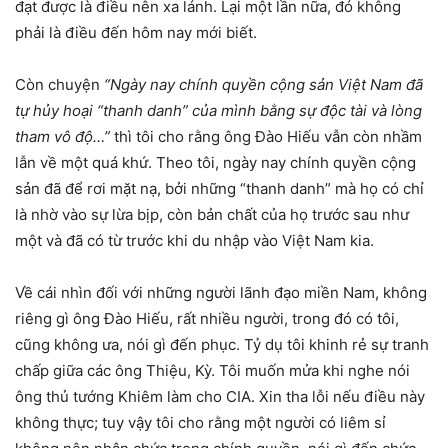
đạt được là điều nên xa lánh. Lại một lần nữa, đó không
phải là điều đến hôm nay mới biết.
Còn chuyện
“Ngày nay chính quyền cộng sản Việt Nam đã
tự hủy hoại “thanh danh” của mình bằng sự độc tài và lòng
tham vô độ…”
thì tôi cho rằng ông Đào Hiếu vẫn còn nhầm
lẫn về một quá khứ. Theo tôi, ngày nay chính quyền cộng
sản đã để rơi mặt nạ, bởi những “thanh danh” mà họ có chỉ
là nhờ vào sự lừa bịp, còn bản chất của họ trước sau như
một và đã có từ trước khi du nhập vào Việt Nam kia.
Về cái nhìn đối với những người lãnh đạo miền Nam, không
riêng gì ông Đào Hiếu, rất nhiều người, trong đó có tôi,
cũng không ưa, nói gì đến phục. Tỷ dụ tôi khinh rẻ sự tranh
chấp giữa các ông Thiệu, Kỳ. Tôi muốn mửa khi nghe nói
ông thủ tướng Khiêm làm cho CIA. Xin tha lỗi nếu điều này
không thực; tuy vậy tôi cho rằng một người có liêm sỉ