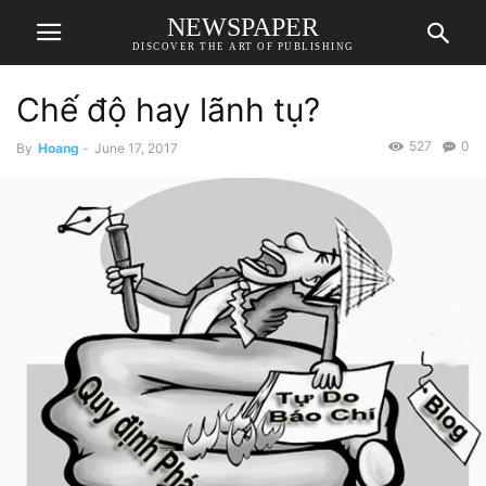
NEWSPAPER
DISCOVER THE ART OF PUBLISHING
Chế độ hay lãnh tụ?
527
0
By
Hoang
-
June 17, 2017