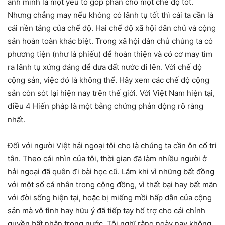
anh minh là một yếu tố góp phần cho một chế độ tốt.
Nhưng chẳng may nếu không có lãnh tụ tốt thì cái ta cần là
cái nền tảng của chế độ. Hai chế độ xã hội dân chủ và cộng
sản hoàn toàn khác biệt. Trong xã hội dân chủ chúng ta có
phương tiện (như lá phiếu) để hoàn thiện và có cơ may tìm
ra lãnh tụ xứng đáng để đưa đất nước đi lên. Với chế độ
cộng sản, việc đó là không thể. Hãy xem các chế độ cộng
sản còn sót lại hiện nay trên thế giới. Với Việt Nam hiện tại,
điều 4 Hiến pháp là một bằng chứng phản động rõ ràng
nhất.
Đối với người Việt hải ngoại tôi cho là chúng ta cần ôn cố tri
tân. Theo cái nhìn của tôi, thời gian đã làm nhiều người ở
hải ngoại đã quên đi bài học cũ. Lắm khi vì những bất đồng
với một số cá nhân trong cộng đồng, vì thất bại hay bất mãn
với đời sống hiện tại, hoặc bị miếng mồi hấp dẫn của cộng
sản mà vô tình hay hữu ý đã tiếp tay hổ trợ cho cái chính
quyền bất nhân trong nước. Tôi nghĩ rằng ngày nay không