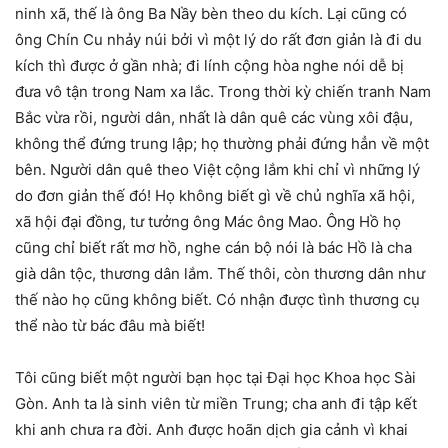
ninh xã, thế là ông Ba Nầy bèn theo du kích. Lại cũng có
ông Chín Cu nhảy núi bởi vì một lý do rất đơn giản là đi du
kích thì được ở gần nhà; đi lính cộng hòa nghe nói dễ bị
đưa vô tận trong Nam xa lắc. Trong thời kỳ chiến tranh Nam
Bắc vừa rồi, người dân, nhất là dân quê các vùng xôi đậu,
không thể đứng trung lập; họ thường phải đứng hẳn về một
bên. Người dân quê theo Việt cộng lắm khi chỉ vì những lý
do đơn giản thế đó! Họ không biết gì về chủ nghĩa xã hội,
xã hội đại đồng, tư tưởng ông Mác ông Mao. Ông Hồ họ
cũng chỉ biết rất mơ hồ, nghe cán bộ nói là bác Hồ là cha
già dân tộc, thương dân lắm. Thế thôi, còn thương dân như
thế nào họ cũng không biết. Có nhận được tình thương cụ
thể nào từ bác đâu mà biết!
Tôi cũng biết một người bạn học tại Đại học Khoa học Sài
Gòn. Anh ta là sinh viên từ miền Trung; cha anh đi tập kết
khi anh chưa ra đời. Anh được hoãn dịch gia cảnh vì khai