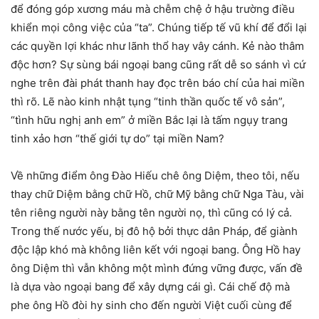
để đóng góp xương máu mà chễm chệ ở hậu trường điều
khiển mọi công việc của “ta”. Chúng tiếp tế vũ khí để đổi lại
các quyền lợi khác như lãnh thổ hay vây cánh. Kẻ nào thâm
độc hơn? Sự sùng bái ngoại bang cũng rất dễ so sánh vì cứ
nghe trên đài phát thanh hay đọc trên báo chí của hai miền
thì rõ. Lẽ nào kinh nhật tụng “tinh thần quốc tế vô sản”,
“tình hữu nghị anh em” ở miền Bắc lại là tấm ngụy trang
tinh xảo hơn “thế giới tự do” tại miền Nam?
Về những điểm ông Đào Hiếu chê ông Diệm, theo tôi, nếu
thay chữ Diệm bằng chữ Hồ, chữ Mỹ bằng chữ Nga Tàu, vài
tên riêng người này bằng tên người nọ, thì cũng có lý cả.
Trong thế nước yếu, bị đô hộ bởi thực dân Pháp, để giành
độc lập khó mà không liên kết với ngoại bang. Ông Hồ hay
ông Diệm thì vẫn không một mình đứng vững được, vấn đề
là dựa vào ngoại bang để xây dựng cái gì. Cái chế độ mà
phe ông Hồ đòi hy sinh cho đến người Việt cuối cùng để