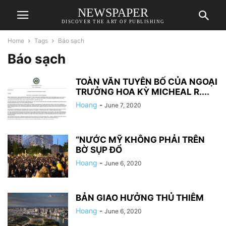
NEWSPAPER
DISCOVER THE ART OF PUBLISHING
Home
Tags
Báo sạch
Báo sạch
TOÀN VĂN TUYÊN BỐ CỦA NGOẠI
TRƯỞNG HOA KỲ MICHEAL R....
Hoang
-
June 7, 2020
“NƯỚC MỸ KHÔNG PHẢI TRÊN
BỜ SỤP ĐỔ
Hoang
-
June 6, 2020
BẢN GIAO HƯỞNG THỦ THIÊM
Hoang
-
June 6, 2020