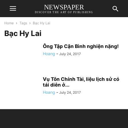
NEWSPAPER
DISCOVER THE ART OF PUBLISHING
Home
Tags
Bạc Hy Lai
Bạc Hy Lai
Ông Tập Cận Bình nghiện nặng!
Hoang
-
July 24, 2017
Vụ Tôn Chính Tài, liệu lịch sử có
tái diễn ở...
Hoang
-
July 24, 2017