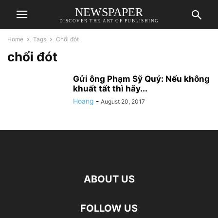
NEWSPAPER
DISCOVER THE ART OF PUBLISHING
Home
Tags
Chổi đót
chổi đót
Gửi ông Phạm Sỹ Quý: Nếu không
khuất tất thì hãy...
Hoang
-
August 20, 2017
ABOUT US
FOLLOW US