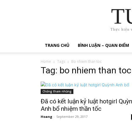
T
Thực hiện 
TRANG CHỦ
BÌNH LUẬN – QUAN ĐIỂM
Home
Tags
Bo nhiem than toc
Tag: bo nhiem than toc
Chống tham nhũng
Đã có kết luận kỷ luật hotgirl Quỳ
Anh bổ nhiệm thần tốc
Hoang
-
September 29, 2017