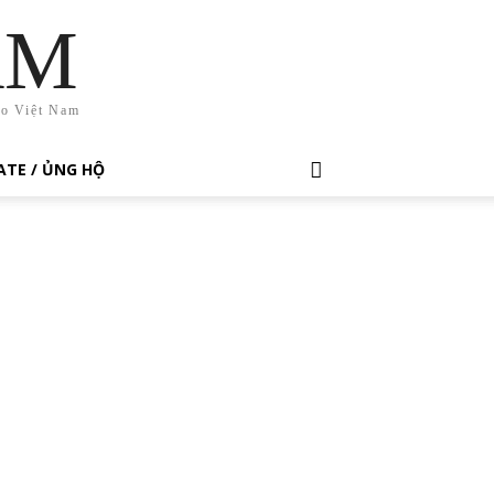
AM
ho Việt Nam
TE / ỦNG HỘ