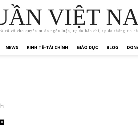
UẦN VIỆT N
và cổ vũ cho quyền tự do ngôn luận, tự do báo chí, tự do thông tin c
NEWS
KINH TẾ-TÀI CHÍNH
GIÁO DỤC
BLOG
DONA
nh
0