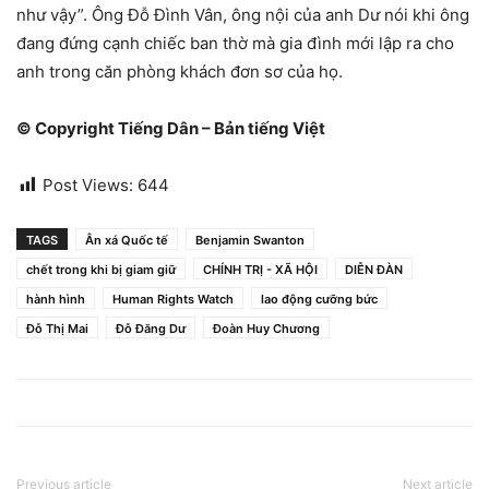
như vậy”. Ông Đỗ Đình Vân, ông nội của anh Dư nói khi ông
đang đứng cạnh chiếc ban thờ mà gia đình mới lập ra cho
anh trong căn phòng khách đơn sơ của họ.
© Copyright Tiếng Dân – Bản tiếng Việt
Post Views:
644
TAGS
Ân xá Quốc tế
Benjamin Swanton
chết trong khi bị giam giữ
CHÍNH TRỊ - XÃ HỘI
DIỄN ĐÀN
hành hình
Human Rights Watch
lao động cưỡng bức
Đỗ Thị Mai
Đỗ Đăng Dư
Đoàn Huy Chương
Previous article
Next article