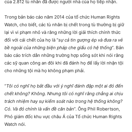
của 2.812 tù nhân đã được người nhà của họ tiếp nhận.
Trong bản báo cáo năm 2014 của tổ chức Human Rights
Watch, cho biết, các tù nhân bị chết trong tù thường bị giữ
lại vì vi phạm nhỏ và rằng những lời giải thích chính thức
đối với cái chết của họ là “
sự cả tin gượng ép và đưa ra vẻ
bề ngoài của những biện pháp che giấu có hệ thống
”. Bản
báo cáo trích dẫn những trường hợp sống sót khi nói rằng
các sỹ quan công an đôi khi đã đánh họ để lấy lời nhận tội
cho những tội mà họ không phạm phải.
“
Tôi có nghĩ họ bắt đầu với ý nghĩ đánh đập một ai đó đến
chết không? Không. Nhưng tôi có nghĩ rằng chẳng ai chịu
trách nhiệm hay sự kiểm soát nào trong hệ thống không?
Có. Và đó chính là vấn đề căn bản
”. Ông Phil Robertson,
Phó giám đốc khu vực châu Á của Tổ chức Human Rights
Watch nói.