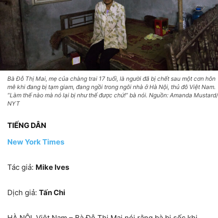
Bà Đỗ Thị Mai, mẹ của chàng trai 17 tuổi, là người đã bị chết sau một cơn hôn
mê khi đang bị tạm giam, đang ngồi trong ngôi nhà ở Hà Nội, thủ đô Việt Nam.
“Làm thế nào mà nó lại bị như thế được chứ!” bà nói. Nguồn: Amanda Mustard/
NYT
TIẾNG DÂN
New York Times
Tác giả:
Mike Ives
Dịch giả:
Tấn Chi
HÀ NỘI, Việt Nam – Bà Đỗ Thị Mai nói rằng bà bị sốc khi