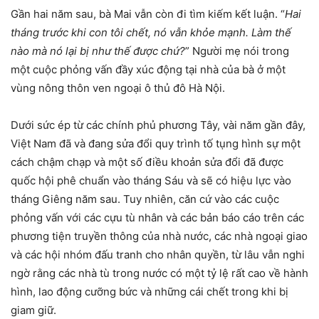
Gần hai năm sau, bà Mai vẫn còn đi tìm kiếm kết luận. “
Hai
tháng trước khi con tôi chết, nó vẫn khỏe mạnh. Làm thế
nào mà nó lại bị như thế được chứ?
” Người mẹ nói trong
một cuộc phỏng vấn đầy xúc động tại nhà của bà ở một
vùng nông thôn ven ngoại ô thủ đô Hà Nội.
Dưới sức ép từ các chính phủ phương Tây, vài năm gần đây,
Việt Nam đã và đang sửa đổi quy trình tố tụng hình sự một
cách chậm chạp và một số điều khoản sửa đổi đã được
quốc hội phê chuẩn vào tháng Sáu và sẽ có hiệu lực vào
tháng Giêng năm sau. Tuy nhiên, căn cứ vào các cuộc
phỏng vấn với các cựu tù nhân và các bản báo cáo trên các
phương tiện truyền thông của nhà nước, các nhà ngoại giao
và các hội nhóm đấu tranh cho nhân quyền, từ lâu vẫn nghi
ngờ rằng các nhà tù trong nước có một tỷ lệ rất cao về hành
hình, lao động cưỡng bức và những cái chết trong khi bị
giam giữ.