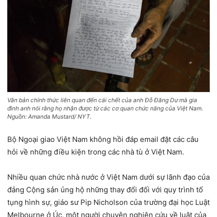
Văn bản chính thức liên quan đến cái chết của anh Đỗ Đăng Dư mà gia
đình anh nói rằng họ nhận được từ các cơ quan chức năng của Việt Nam.
Nguồn: Amanda Mustard/ NYT.
Bộ Ngoại giao Việt Nam không hồi đáp email đặt các câu
hỏi về những điều kiện trong các nhà tù ở Việt Nam.
Nhiều quan chức nhà nước ở Việt Nam dưới sự lãnh đạo của
đảng Cộng sản ủng hộ những thay đổi đối với quy trình tố
tụng hình sự, giáo sư Pip Nicholson của trường đại học Luật
Melbourne ở Úc, một người chuyên nghiên cứu về luật của