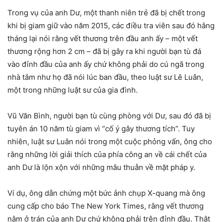
Trong vụ của anh Dư, một thanh niên trẻ đã bị chết trong
khi bị giam giữ vào năm 2015, các điều tra viên sau đó hằng
tháng lại nói rằng vết thương trên đầu anh ấy – một vết
thương rộng hơn 2 cm – đã bị gây ra khi người bạn tù đá
vào đỉnh đầu của anh ấy chứ không phải do cú ngã trong
nhà tắm như họ đã nói lúc ban đầu, theo luật sư Lê Luân,
một trong những luật sư của gia đình.
Vũ Văn Bình, người bạn tù cùng phòng với Dư, sau đó đã bị
tuyên án 10 năm tù giam vì “cố ý gây thương tích”. Tuy
nhiên, luật sư Luân nói trong một cuộc phỏng vấn, ông cho
rằng những lời giải thích của phía công an về cái chết của
anh Dư là lộn xộn với những mâu thuẫn về mặt pháp y.
Ví dụ, ông dẫn chứng một bức ảnh chụp X-quang mà ông
cung cấp cho báo The New York Times, rằng vết thương
nằm ở trán của anh Dư chứ không phải trên đỉnh đầu. Thật