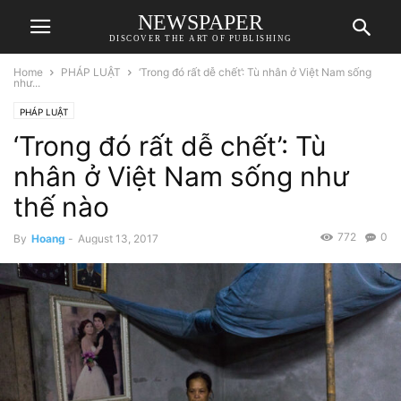
NEWSPAPER
DISCOVER THE ART OF PUBLISHING
Home
PHÁP LUẬT
‘Trong đó rất dễ chết’: Tù nhân ở Việt Nam sống
như...
PHÁP LUẬT
‘Trong đó rất dễ chết’: Tù
nhân ở Việt Nam sống như
thế nào
772
0
By
Hoang
-
August 13, 2017