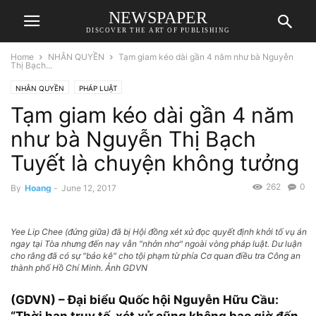
NEWSPAPER
DISCOVER THE ART OF PUBLISHING
Home
NHÂN QUYỀN
Tạm giam kéo dài gần 4 năm như bà Nguyễn
Thị Bạch...
NHÂN QUYỀN
PHÁP LUẬT
Tạm giam kéo dài gần 4 năm
như bà Nguyễn Thị Bạch
Tuyết là chuyện không tưởng
262
0
By
Hoang
-
June 12, 2017
Yee Lip Chee (đứng giữa) đã bị Hội đồng xét xử đọc quyết định khởi tố vụ án
ngay tại Tòa nhưng đến nay vẫn "nhởn nhơ" ngoài vòng pháp luật. Dư luận
cho rằng đã có sự "bảo kê" cho tội phạm từ phía Cơ quan điều tra Công an
thành phố Hồ Chí Minh. Ảnh GDVN
(GDVN) – Đại biểu Quốc hội Nguyễn Hữu Cầu: