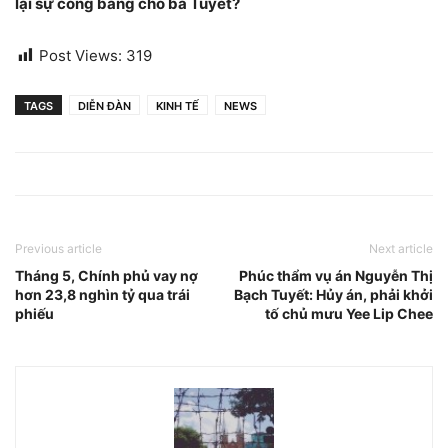
lại sự công bằng cho bà Tuyết?
Post Views:
319
TAGS
DIỄN ĐÀN
KINH TẾ
NEWS
Previous article
Next article
Tháng 5, Chính phủ vay nợ
Phúc thẩm vụ án Nguyễn Thị
hơn 23,8 nghìn tỷ qua trái
Bạch Tuyết: Hủy án, phải khởi
phiếu
tố chủ mưu Yee Lip Chee