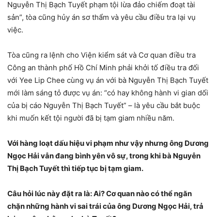
Nguyễn Thị Bạch Tuyết phạm tội lừa đảo chiếm đoạt tài
sản”, tòa cũng hủy án sơ thẩm và yêu cầu điều tra lại vụ
việc.
Tòa cũng ra lệnh cho Viện kiểm sát và Cơ quan điều tra
Công an thành phố Hồ Chí Minh phải khởi tố điều tra đối
với Yee Lip Chee cùng vụ án với bà Nguyễn Thị Bạch Tuyết
mới làm sáng tỏ được vụ án: “có hay không hành vi gian dối
của bị cáo Nguyễn Thị Bạch Tuyết” – là yêu cầu bắt buộc
khi muốn kết tội người đã bị tạm giam nhiều năm.
Với hàng loạt dấu hiệu vi phạm như vậy nhưng ông Dương
Ngọc Hải vẫn đang bình yên vô sự, trong khi bà Nguyễn
Thị Bạch Tuyết thì tiếp tục bị tạm giam.
Câu hỏi lúc này đặt ra là: Ai? Cơ quan nào có thể ngăn
chặn những hành vi sai trái của ông Dương Ngọc Hải, trả