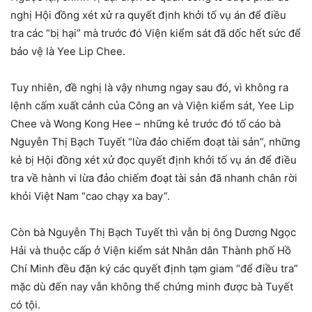
nghị Hội đồng xét xử ra quyết định khởi tố vụ án để điều
tra các “bị hại” mà trước đó Viện kiểm sát đã dốc hết sức để
bảo vệ là Yee Lip Chee.
Tuy nhiên, đề nghị là vậy nhưng ngay sau đó, vì không ra
lệnh cấm xuất cảnh của Công an và Viện kiểm sát, Yee Lip
Chee và Wong Kong Hee – những kẻ trước đó tố cáo bà
Nguyễn Thị Bạch Tuyết “lừa đảo chiếm đoạt tài sản”, những
kẻ bị Hội đồng xét xử đọc quyết định khởi tố vụ án để điều
tra về hành vi lừa đảo chiếm đoạt tài sản đã nhanh chân rời
khỏi Việt Nam “cao chạy xa bay”.
Còn bà Nguyễn Thị Bạch Tuyết thì vẫn bị ông Dương Ngọc
Hải và thuộc cấp ở Viện kiểm sát Nhân dân Thành phố Hồ
Chí Minh đều đặn ký các quyết định tạm giam “để điều tra”
mặc dù đến nay vẫn không thể chứng minh được bà Tuyết
có tội.