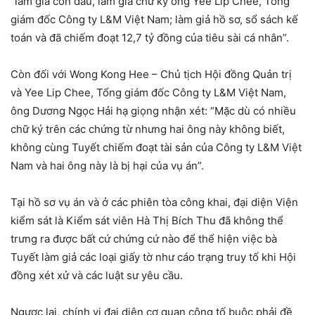
“làm giả con dấu, làm giả chữ ký ông Yee Lip Chee, Tổng
giám đốc Công ty L&M Việt Nam; làm giả hồ sơ, sổ sách kế
toán và đã chiếm đoạt 12,7 tỷ đồng của tiêu sài cá nhân”.
Còn đối với Wong Kong Hee – Chủ tịch Hội đồng Quản trị
và Yee Lip Chee, Tổng giám đốc Công ty L&M Việt Nam,
ông Dương Ngọc Hải hạ giọng nhận xét: “Mặc dù có nhiều
chữ ký trên các chứng từ nhưng hai ông này không biết,
không cùng Tuyết chiếm đoạt tài sản của Công ty L&M Việt
Nam và hai ông này là bị hại của vụ án”.
Tại hồ sơ vụ án và ở các phiên tòa công khai, đại diện Viện
kiểm sát là Kiểm sát viên Hà Thị Bích Thu đã không thể
trưng ra được bất cứ chứng cứ nào để thể hiện việc bà
Tuyết làm giả các loại giấy tờ như cáo trạng truy tố khi Hội
đồng xét xử và các luật sư yêu cầu.
Ngược lại, chính vị đại diện cơ quan công tố buộc phải đề