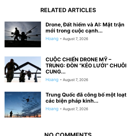
RELATED ARTICLES
Drone, Đất hiếm và AI: Mặt trận
mới trong cuộc cạnh...
Hoang
-
August 7, 2026
CUỘC CHIẾN DRONE MỸ –
TRUNG: ĐÒN “KÉO LƯỚI” CHUỖI
CUNG...
Hoang
-
August 7, 2026
Trung Quốc đã công bố một loạt
các biện pháp kinh...
Hoang
-
August 7, 2026
NO COMMENTS