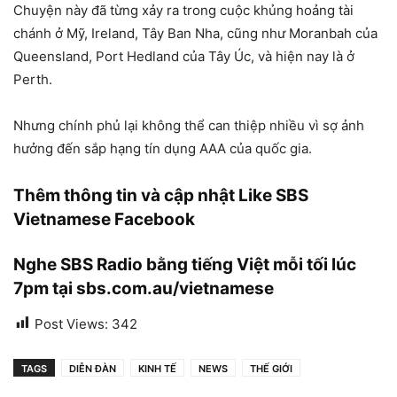
Chuyện này đã từng xảy ra trong cuộc khủng hoảng tài
chánh ở Mỹ, Ireland, Tây Ban Nha, cũng như Moranbah của
Queensland, Port Hedland của Tây Úc, và hiện nay là ở
Perth.
Nhưng chính phủ lại không thể can thiệp nhiều vì sợ ảnh
hưởng đến sắp hạng tín dụng AAA của quốc gia.
Thêm thông tin và cập nhật Like
SBS
Vietnamese Facebook
Nghe SBS Radio bằng tiếng Việt mỗi tối lúc
7pm tại
sbs.com.au/vietnamese
Post Views:
342
TAGS
DIỄN ĐÀN
KINH TẾ
NEWS
THẾ GIỚI