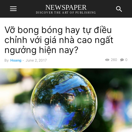
NEWSPAPER
DISCOVER THE ART OF PUBLISHING
Vỡ bong bóng hay tự điều
chỉnh với giá nhà cao ngất
ngưởng hiện nay?
260
0
By
Hoang
-
June 2, 2017