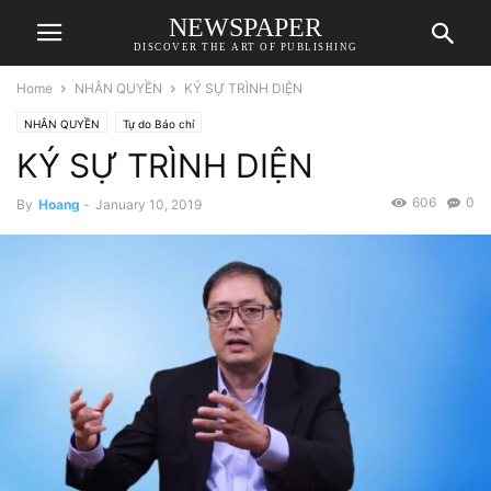
NEWSPAPER
DISCOVER THE ART OF PUBLISHING
Home
NHÂN QUYỀN
KÝ SỰ TRÌNH DIỆN
NHÂN QUYỀN
Tự do Báo chí
KÝ SỰ TRÌNH DIỆN
606
0
By
Hoang
-
January 10, 2019