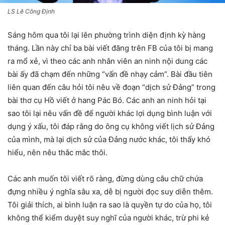
LS Lê Công Định
Sáng hôm qua tôi lại lên phường trình diện định kỳ hàng
tháng. Lần này chỉ ba bài viết đăng trên FB của tôi bị mang
ra mổ xẻ, vì theo các anh nhân viên an ninh
nội dung các
bài ấy đã chạm đến những “vấn đề nhạy cảm”. Bài đầu tiên
liên quan đến câu hỏi tôi nêu về đoạn “dịch sử Đảng” trong
bài thơ cụ Hồ viết ở hang Pác Bó. Các anh an ninh hỏi tại
sao tôi lại nêu vấn đề để người khác lợi dụng bình luận với
dụng ý xấu, tôi đáp rằng do ông cụ không viết lịch sử Đảng
của mình, mà lại dịch sử của Đảng nước khác, tôi thấy khó
hiểu, nên nêu thắc mắc thôi.
Các anh muốn tôi viết rõ ràng, đừng dùng câu chữ chứa
đựng nhiều ý nghĩa sâu xa, dễ bị người đọc suy diễn thêm.
Tôi giải thích, ai bình luận ra sao là quyền tự do của họ, tôi
không thể kiểm duyệt suy nghĩ của người khác, trừ phi kẻ