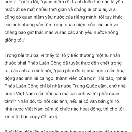
nước”. Tôi trả lời, “quan niệm rồi tranh luận thế nào là yêu
nước ắt sẽ mất nhiều thời gian và chẳng ai chịu ai, vì ai
cũng có quan niệm yêu nước của riêng mình, tôi tuy khác
các anh nhưng vẫn tôn trọng quan niệm của các anh và
chẳng bao giờ thắc mắc vì sao các anh yêu nước không
giống tôi.”
Trong bài thứ ba, vì thấy tôi tỏ ý tiếc thương một tù nhân
thuộc phái Pháp Luân Công đã tuyệt thực đến chết trong
tù, các anh an ninh nói, “giáo phái đó bị nhà nước cấm hoạt
động sao anh lại ca ngợi thành viên của họ?” Tôi đáp, “phái
Pháp Luân Công chỉ bị nhà nước Trung Quốc cấm, chứ nhà
nước Việt Nam cấm hồi nào mà các anh và tôi phải quan
tâm?” Nhân đó, tôi hỏi các anh, nếu ai có văn bản ghi rõ
nhà nước Việt Nam cấm tổ chức nào hoạt động, thì cho tôi
xin một bản copy để lưu ý.
Buổi làm việc lần này ngắn gọn hơn so với trước đây, nhưng