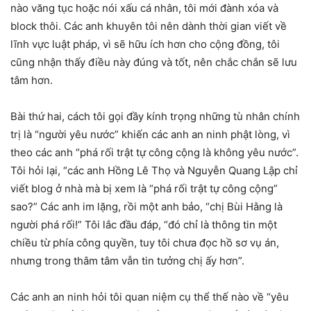
nào văng tục hoặc nói xấu cá nhân, tôi mới đành xóa và
block thôi. Các anh khuyên tôi nên dành thời gian viết về
lĩnh vực luật pháp, vì sẽ hữu ích hơn cho cộng đồng, tôi
cũng nhận thấy điều này đúng và tốt, nên chắc chắn sẽ lưu
tâm hơn.
Bài thứ hai, cách tôi gọi đầy kính trọng những tù nhân chính
trị là “người yêu nước” khiến các anh an ninh phật lòng, vì
theo các anh “phá rối trật tự công cộng là không yêu nước”.
Tôi hỏi lại, “các anh Hồng Lê Thọ và Nguyễn Quang Lập chỉ
viết blog ở nhà mà bị xem là “phá rối trật tự công cộng”
sao?” Các anh im lặng, rồi một anh bảo, “chị Bùi Hằng là
người phá rối!” Tôi lắc đầu đáp, “đó chỉ là thông tin một
chiều từ phía công quyền, tuy tôi chưa đọc hồ sơ vụ án,
nhưng trong thâm tâm vẫn tin tưởng chị ấy hơn”.
Các anh an ninh hỏi tôi quan niệm cụ thể thế nào về “yêu