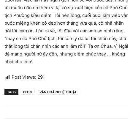
tôi muốn nấn ná thêm vì lại có sự xuất hiện của cô Phó Chủ
tịch Phường kiều diễm. Tôi nén lòng, cuối buổi làm việc vẫn
buộc miệng khen cô đẹp hơn tháng vừa qua, cô nhã nhặn
nói lời cám ơn. Lúc ra về, tôi đùa với các anh an ninh rằng,
“may có cô Phó Chủ tịch, tôi còn lý do lui tới chốn này, chứ
thật lòng tôi chán nhìn các anh lắm rồi!” Tạ ơn Chúa, vì Ngài
đã mang người nữ ấy đến, nhưng diễm phúc thay … không
phải cho con!
Post Views:
291
TAGS
BLOG
VĂN HOÁ NGHỆ THUẬT