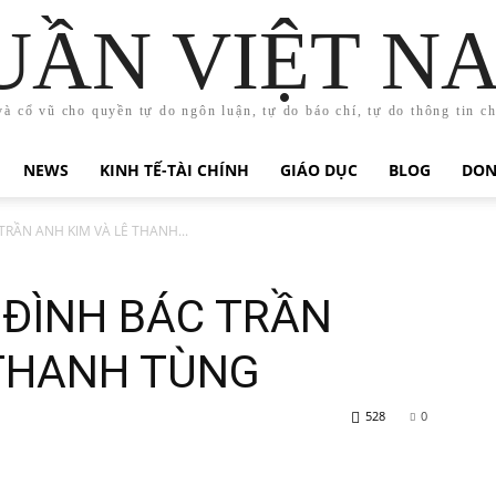
UẦN VIỆT N
và cổ vũ cho quyền tự do ngôn luận, tự do báo chí, tự do thông tin c
NEWS
KINH TẾ-TÀI CHÍNH
GIÁO DỤC
BLOG
DON
 TRẦN ANH KIM VÀ LÊ THANH...
A ĐÌNH BÁC TRẦN
 THANH TÙNG
528
0