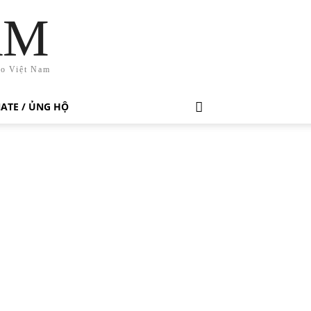
AM
ho Việt Nam
ATE / ỦNG HỘ