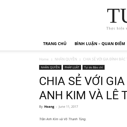
T
Thực hiện 
TRANG CHỦ
BÌNH LUẬN – QUAN ĐIỂM
Home
NHÂN QUYỀN
CHIA SẺ VỚI GIA ĐÌNH BÁC
NHÂN QUYỀN
PHÁP LUẬT
Tự do Báo chí
CHIA SẺ VỚI GI
ANH KIM VÀ LÊ
By
Hoang
-
June 11, 2017
Trần Anh Kim và Võ Thanh Tùng.