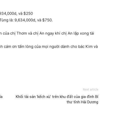
0,934,000d, và $250
Tùng là: 9,634,000d, và $750.
n của chị Thơm và chị An ngay khi chị An lập xong tài
hành cám ơn tấm lòng của mọi người dành cho bác Kim và
Next article
ía
Khối tài sản ‘kếch xù’ trên khu đất của gia đình Bí
thư tỉnh Hải Dương