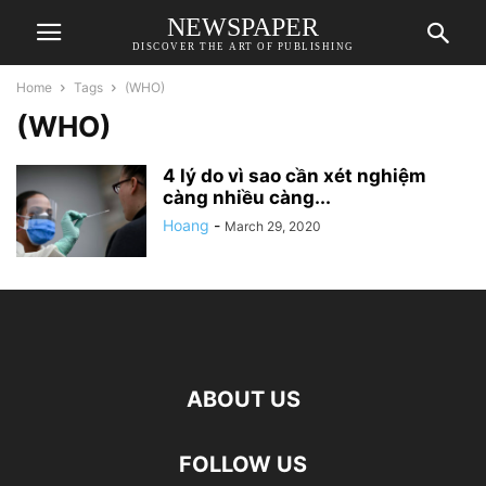
NEWSPAPER
DISCOVER THE ART OF PUBLISHING
Home
Tags
(WHO)
(WHO)
4 lý do vì sao cần xét nghiệm
càng nhiều càng...
Hoang
-
March 29, 2020
ABOUT US
FOLLOW US