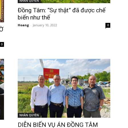
NHÂN QUYỀN
Đồng Tâm: “Sự thật” đã được chế
biến như thế
Hoang
-
January 10, 2022
0
Ờ
0
NHÂN QUYỀN
DIỄN BIẾN VỤ ÁN ĐỒNG TÂM