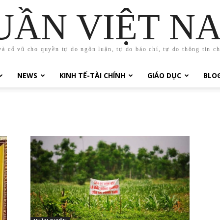
UẦN VIỆT N
và cổ vũ cho quyền tự do ngôn luận, tự do báo chí, tự do thông tin c
NEWS
KINH TẾ-TÀI CHÍNH
GIÁO DỤC
BLO