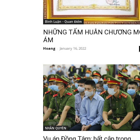
Bình Luận - Quan Điểm
NHỮNG TẤM HUÂN CHƯƠNG M
ÁM
Hoang
-
January 16, 2022
NHÂN QUYỀN
Vụ án Đồng Tâm: bất cập trong