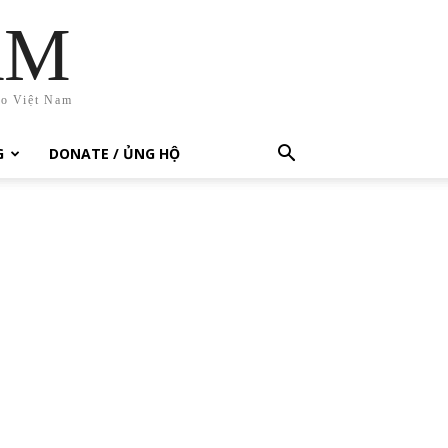
AM
ho Việt Nam
G
DONATE / ỦNG HỘ