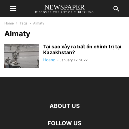
NEWSPAPER
DISCOVER THE ART OF PUBLISHING
Home
Tags
Almaty
Almaty
Tại sao xảy ra bất ổn chính trị tại
Kazakhstan?
Hoang
-
January 12, 2022
ABOUT US
FOLLOW US